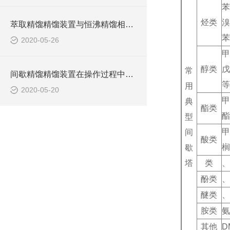
苯
烃类
溴
萃取精馏精馏装置与恒沸精馏相比具有什么优势？
苯
2020-05-26
甲
醇类
戊
常
间歇精馏精馏装置在操作过程中具有如下特点
等
用
2020-05-20
典
酯类
酯
型
甲
间
酸类
榈
歇
塔
类
、
酚类
、
醚类
、
胺类
氨
其他
D