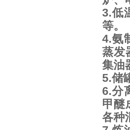
3.
低
等。
4.
氨
蒸发
集油
5.
储
6.
分
甲醚
各种