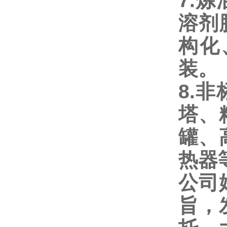
7.
炼
溶剂
构化
装
。
8.
非
塔、
罐、
热器
公司
旨，