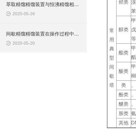
烃类
溴
萃取精馏精馏装置与恒沸精馏相比具有什么优势？
苯
2020-05-26
甲
醇类
戊
常
间歇精馏精馏装置在操作过程中具有如下特点
等
用
2020-05-20
典
酯类
酯
型
甲
间
酸类
榈
歇
塔
类
、
酚类
、
醚类
、
胺类
氨
其他
D