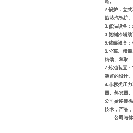
造。
2.
锅炉：立式
热蒸汽锅炉。
3.
低温设备：
4.
氨制冷辅助
5.
储罐设备：
6.
分离、精馏
精馏、萃取
;
7.
炼油装置：
装置的设计、
8.
非标类压力
器、蒸发器、
公司始终
遵循
技术，产品，
公司
与你