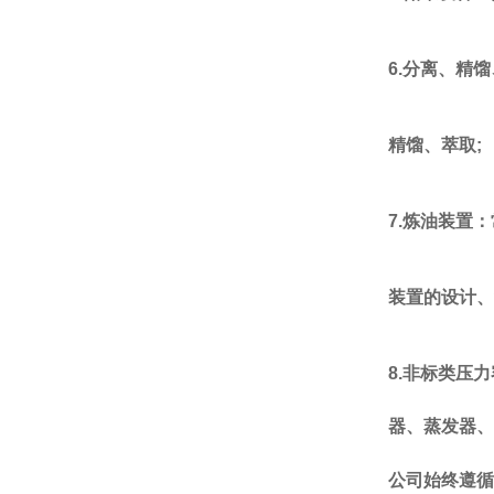
6.
分离、精馏
精馏、萃取
;
7.
炼油装置：
装置的设计、
8.
非标类压力
器、蒸发器、
公司始终
遵循