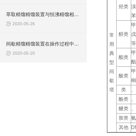
烃类
溴
萃取精馏精馏装置与恒沸精馏相比具有什么优势？
苯
2020-05-26
甲
醇类
戊
常
等
间歇精馏精馏装置在操作过程中具有如下特点
用
2020-05-20
典
酯类
酯
型
甲
间
酸类
榈
歇
塔
类
、
酚类
、
醚类
、
胺类
氨
其他
D