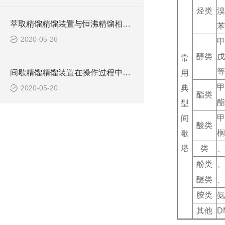
烃类
溴
萃取精馏精馏装置与恒沸精馏相比具有什么优势？
苯
2020-05-26
甲
醇类
戊
常
等
间歇精馏精馏装置在操作过程中具有如下特点
用
2020-05-20
典
酯类
酯
型
甲
间
酸类
榈
歇
塔
类
、
酚类
、
醚类
、
胺类
氨
其他
D