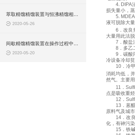
4. DIPA
损失量小，蒸
萃取精馏精馏装置与恒沸精馏相比具有什么优势？
5. MDEA
液可脱除大量
2020-05-26
6
．改良
大量用此法脱
7
．酸盐
间歇精馏精馏装置在操作过程中具有如下特点
8
．多乙
2020-05-20
9
．碳酸
冷设备冷却贫
10
．冷
消耗均低，
然气。主要用
11
．
Sulf
点是吸收重烃
12
．
Sulf
13
．蒽
原料气及城市
14
．改
化，有砷污染
15
．铁