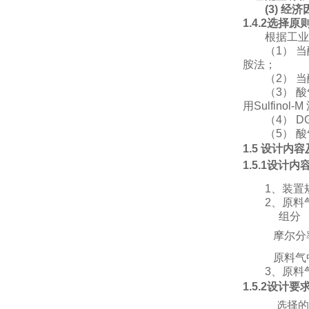
(3)
经济
1.4.2选择原
根据工业
（
1）
当
胺法；
（
2）
当
（
3）
酸
用Sulfinol-
（
4） 
（
5）
酸
1.5 设计内
1.5.1设计内
1、装置
2、原料
组分
摩尔分
原料气
3、原料气
1.5.2设计要
①
选择的