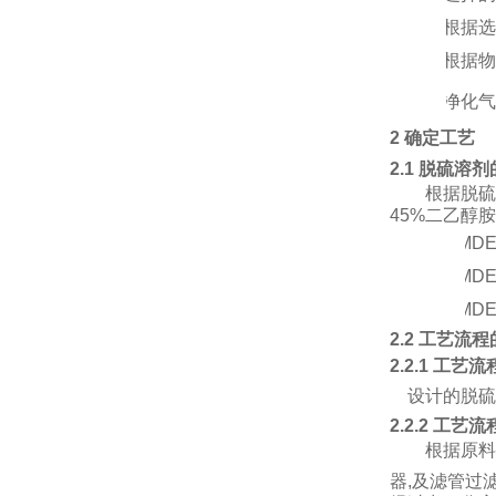
②
根据选
③
根据物
④
净化气
2 确定工艺
2.1 脱硫溶
根据脱硫
45
%
二乙醇胺
（1）
MD
（2）
MD
（3）
M
D
2.2 工艺流
2.2.1 工艺
设计的脱硫
2.2.2 工艺
根据原料
器
,
及滤管过