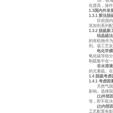
16
．铁
化度高，操作
1.3国内外
1.3.1 胺法脱
目前国内
添加剂系列配
1.3.2 脱硫
结晶硫
的有机物作
剂。该工艺反
电化学膜
氧化碳等组分
制硫集中在一
非水溶
的元素硫。在
1.4 脱硫考
1.4.1 考虑因
天然气脱
影响。选择脱
(1)外部
等，即不取决
(2)
内部
工艺配置有影