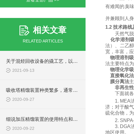
有难闻的臭
并兼顾到人身
1.2 技术路
相关文章
天然气脱
化学溶剂
RELATED ARTICLES
法）
、
二乙
宽，丰富，应
物理溶剂吸
关于混烃回收设备的撬工艺，以下有详细说明
法主要特点为
物理化学吸
2021-09-13
直接氧化法
膜分离法
主
非再生性
吸收塔精馏装置种类繁多，通常有如下分类
下面就各
2020-09-27
1. MEA
济；对于酸
硫化合物，为
细说加压精馏装置的使用特点和塔板效率
2. SNPA
3. DGA
2020-09-22
地区使用。