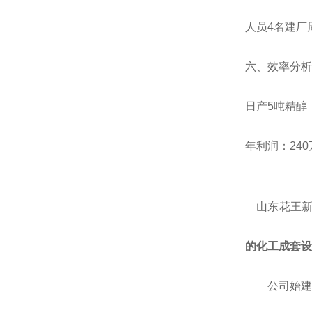
人员
4
名建厂
六、效率
日产
5
吨精醇
年利润：
240
山东花王
的
化工
成套
设
公司
始