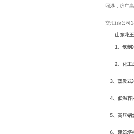
照港，济广
交汇(距公司
山东花王
1、氨制
2、
化工
3、蒸发式
4、低温容
5、高压锅
6、
建筑
塔