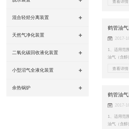
查看详情 
中，在紫外
化学反应，
混合轻烃分离装置
体积浓度范
安全事故！
天然气净化装置
离法，其中
2017-1
1、适用范
二氧化碳回收液化装置
油气（含醇
数油气处理能力
查看详情 
小型沼气全液化装置
法“膜分离+
装置工作原
艺是先利用
余热锅炉
鹤管油气
测直接透过
热器中和氟利
2017-1
1、适用范
油气（含醇