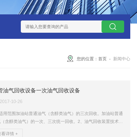
捕集液化装置
3万吨-100万吨撬装式煤层气脱酸气设备
天然气
您的位置：
首页
-
新闻中心
管油气回收设备一次油气回收设备
2017-10-26
、适用范围加油站普通油气（含醇类油气）的三次回收。加油站普通
气（含醇类油气）的一次、三次统一回收。2、油气回收装置技术参
气处理能力:5~30Nm3/h。防爆等级:ExdmbibIIBT4。3、回收方
查看详情 +