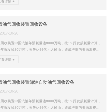
查看详情 +
膜分离+冷凝”法油气回收。“冷凝+吸附”法油气回收。4、油气回收
工作原理“膜分离+冷凝”法油气回收：“膜分离+冷凝”法油气回收工
是先利用膜对不同物质的选择透过性的差异，使得达标空气从渗透
管油气回收装置回收设备
直接透过排出，同时，渗余侧的高浓度油气直接进入制冷模块的换
中和氟利昂进行...
2017-10-26
回收装置中国汽油年消耗量达8000万吨，按1%挥发损耗量计算，
每年挥发掉80万吨，损失达56亿元人民币，造成严重的资源浪费。
仅如此，油气挥发还存在着严重的环境污染问题，油气挥发到大气
查看详情 +
，在紫外线的作用下，与大气中的污染物，氮氧化物发生一系列的
学反应，生产以臭氧为主的二次污染物，对环境危害极大！此外，
积浓度范围1%-8%的油气，遇明火将产生爆炸燃烧，产生非常严重
管油气回收装置卸油自动油气回收设备
全事故！当前油气回收处理方法有吸附法、冷凝法、吸收法、膜分
，其中活性炭吸附法油气回收装置技术成熟、回...
2017-10-26
回收装置中国汽油年消耗量达8000万吨，按1%挥发损耗量计算，
每年挥发掉80万吨，损失达56亿元人民币，造成严重的资源浪费。