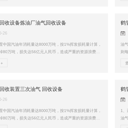
线的作用下，与大气中的污染物，氮氧化物发生一系列的
法“
生产以臭氧为主的二次污染物，对环境危害极大！此外，
装置
围1%-8%的油气，遇明火将产生爆炸燃烧，产生非常严重
艺
回收设备炼油厂油气回收设备
鹤
当前油气回收处理方法有吸附法、冷凝法、吸收法、膜分
测
活性炭吸附法油气回收装置技术成熟、回...
热器
0-26
置中国汽油年消耗量达8000万吨，按1%挥发损耗量计算，
油气
掉80万吨，损失达56亿元人民币，造成严重的资源浪费。
则
油气挥发还存在着严重的环境污染问题，油气挥发到大气
不
+
线的作用下，与大气中的污染物，氮氧化物发生一系列的
中
生产以臭氧为主的二次污染物，对环境危害极大！此外，
化
围1%-8%的油气，遇明火将产生爆炸燃烧，产生非常严重
体
回收装置三次油气 回收设备
鹤
当前油气回收处理方法有吸附法、冷凝法、吸收法、膜分
安
活性炭吸附法油气回收装置技术成熟、回...
离法
0-26
置中国汽油年消耗量达8000万吨，按1%挥发损耗量计算，
1
掉80万吨，损失达56亿元人民币，造成严重的资源浪费。
油
油气挥发还存在着严重的环境污染问题，油气挥发到大气
数油