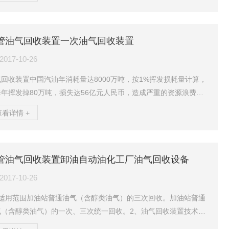
膜分离+冷凝”法油气回收。“冷凝+吸附”法油气回收。4、油气回收
工作原理“膜分离+冷凝”法油气回收：“膜分离+冷凝”法油气回收工
是先利用膜对不同物质的选择透过性的差异，使得达标空气从渗透
管油气回收装置一次油气回收装置
直接透过排出，同时，渗余侧的高浓度油气直接进入制冷模块的换
中和氟利昂进行...
2017-10-26
回收装置中国汽油年消耗量达8000万吨，按1%挥发损耗量计算，
每年挥发掉80万吨，损失达56亿元人民币，造成严重的资源浪费。
仅如此，油气挥发还存在着严重的环境污染问题，油气挥发到大气
查看详情 +
，在紫外线的作用下，与大气中的污染物，氮氧化物发生一系列的
学反应，生产以臭氧为主的二次污染物，对环境危害极大！此外，
积浓度范围1%-8%的油气，遇明火将产生爆炸燃烧，产生非常严重
管油气回收装置卸油自动油化工厂油气回收设备
全事故！当前油气回收处理方法有吸附法、冷凝法、吸收法、膜分
，其中活性炭吸附法油气回收装置技术成熟、回...
2017-10-26
、适用范围加油站普通油气（含醇类油气）的三次回收。加油站普通
气（含醇类油气）的一次、三次统一回收。2、油气回收装置技术参
气处理能力:5~30Nm3/h。防爆等级:ExdmbibIIBT4。3、回收方