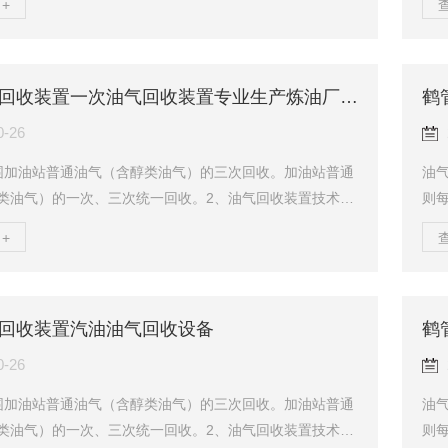
+
线的作用下，与大气中的污染物，氮氧化物发生一系列的
法“
生产以臭氧为主的二次污染物，对环境危害极大！此外，
装置
围1%-8%的油气，遇明火将产生爆炸燃烧，产生非常严重
艺
鹤管油气回收装置一次油气回收装置专业生产炼油厂油气回收设备
鹤
当前油气回收处理方法有吸附法、冷凝法、吸收法、膜分
测
活性炭吸附法油气回收装置技术成熟、回...
热器
0-26
围加油站普通油气（含醇类油气）的三次回收。加油站普通
油气
类油气）的一次、三次统一回收。2、油气回收装置技术参
则
:5~30Nm3/h。防爆等级:ExdmbibIIBT4。3、回收方
不
+
冷凝”法油气回收。“冷凝+吸附”法油气回收。4、油气回收
中
理“膜分离+冷凝”法油气回收：“膜分离+冷凝”法油气回收工
化
膜对不同物质的选择透过性的差异，使得达标空气从渗透
体
回收装置汽油油气回收设备
鹤
排出，同时，渗余侧的高浓度油气直接进入制冷模块的换
安
昂进行...
离法
0-26
围加油站普通油气（含醇类油气）的三次回收。加油站普通
油气
类油气）的一次、三次统一回收。2、油气回收装置技术参
则