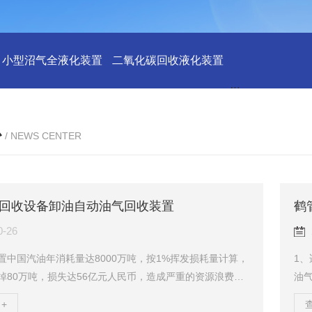
小型沼气全液化装置
二氧化碳回收液化装置
2万吨二氧化碳
心
/ NEWS CENTER
回收设备卸油自动油气回收装置
鹤
0-26
置中国汽油年消耗量达8000万吨，按1%挥发损耗量计算，
1
掉80万吨，损失达56亿元人民币，造成严重的资源浪费。
油
油气挥发还存在着严重的环境污染问题，油气挥发到大气
数油
+