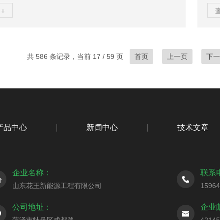
:5~30Nm3/h。防爆等级:ExdmbibIIBT4。3、回收方
不
+
冷凝”法油气回收。“冷凝+吸附”法油气回收。4、油气回收
中
理“膜分离+冷凝”法油气回收：“膜分离+冷凝”法油气回收工
化
膜对不同物质的选择透过性的差异，使得达标空气从渗透
体
排出，同时，渗余侧的高浓度油气直接进入制冷模块的换
安
共 586 条记录，当前 17 / 59 页
首页
上一页
下一
昂进行...
离法
产品中心
新闻中心
技术文章
企业名称：
联系
山东花王新能源工程有限公司
1596
公司地址：
企业