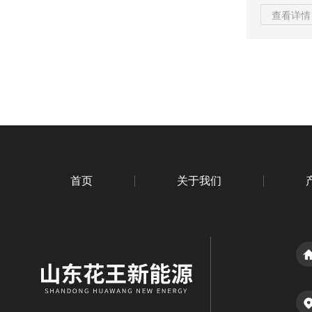
数油气处理能力
查看详情 
法“膜分离+
装置工作原
艺是先利用
测直接透过
热器中和氟利
首页
关于我们