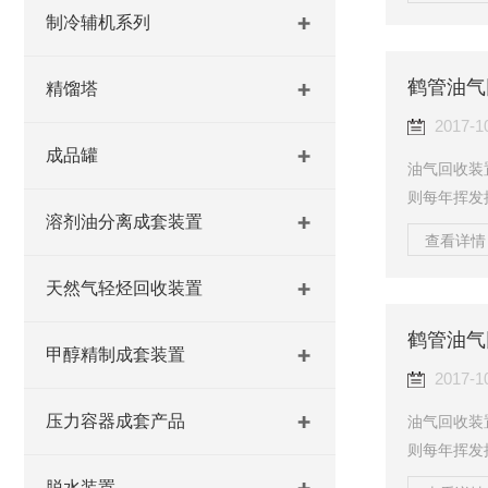
中，在紫外
制冷辅机系列
化学反应，
体积浓度范
鹤管油气
安全事故！
精馏塔
离法，其中
2017-1
成品罐
油气回收装
则每年挥发
溶剂油分离成套装置
不仅如此，
查看详情 
中，在紫外
化学反应，
天然气轻烃回收装置
体积浓度范
鹤管油气
安全事故！
甲醇精制成套装置
离法，其中
2017-1
压力容器成套产品
油气回收装
则每年挥发
不仅如此，
脱水装置