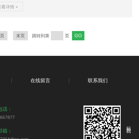
仅如此，油气挥发还存在着严重的环境污染问题，油气挥发到大气
查看详情 +
，在紫外线的作用下，与大气中的污染物，氮氧化物发生一系列的
学反应，生产以臭氧为主的二次污染物，对环境危害极大！此外，
积浓度范围1%-8%的油气，遇明火将产生爆炸燃烧，产生非常严重
全事故！当前油气回收处理方法有吸附法、冷凝法、吸收法、膜分
页
末页
跳转到第
页
，其中活性炭吸附法油气回收装置技术成熟、回...
在线留言
联系我们
电话：
4667877
扫码关注我们
邮箱：