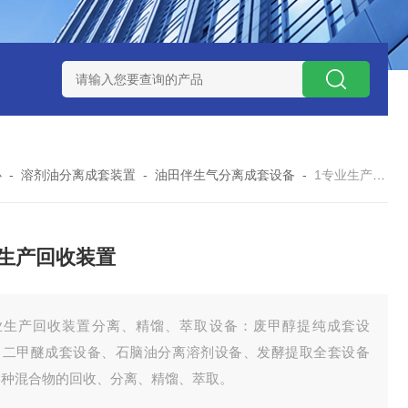
捕集液化装置
3万吨-100万吨撬装式煤层气脱酸气设备
天然气
心
-
溶剂油分离成套装置
-
油田伴生气分离成套设备
-
1专业生产回收装置
生产回收装置
业生产回收装置分离、精馏、萃取设备：废甲醇提纯成套设
、二甲醚成套设备、石脑油分离溶剂设备、发酵提取全套设备
各种混合物的回收、分离、精馏、萃取。