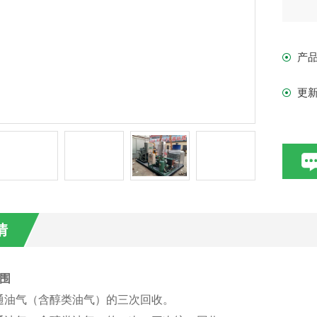
产
更
情
围
通油气（含醇类油气）的三次回收。