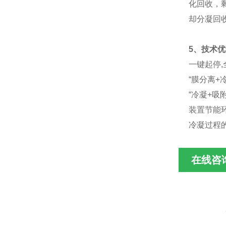
化回收，
却分凝
5、技术优
一键起停
“膜分离
“冷凝+
装置节能
冷凝过程
在线咨