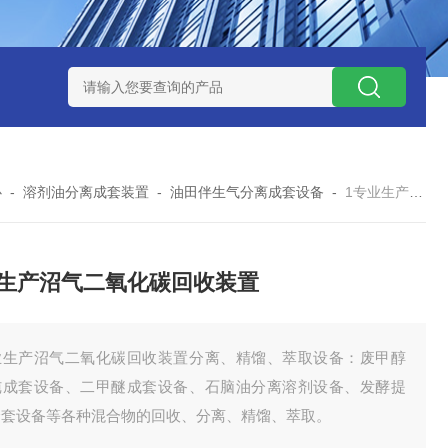
捕集液化装置
3万吨-100万吨撬装式煤层气脱酸气设备
天然气
心
-
溶剂油分离成套装置
-
油田伴生气分离成套设备
-
1专业生产沼气二氧化碳回收装置
生产沼气二氧化碳回收装置
业生产沼气二氧化碳回收装置分离、精馏、萃取设备：废甲醇
纯成套设备、二甲醚成套设备、石脑油分离溶剂设备、发酵提
全套设备等各种混合物的回收、分离、精馏、萃取。