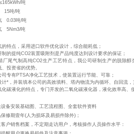
65kWh/吨
15吨/吨
0.03吨/吨
5Nm3/吨
气的特点，采用进口软件优化设计，综合能耗低；
制的提纯CO2装置吸附剂是产品纯度达到设计要求的保证；
厂尾气制高纯CO2生产工艺特点，我公司研制生产的脱除醇
低、投资省的优势。
司专有PTSA净化工艺技术，使装置运行节能、可靠；
计*，并装填本公司的高效填料、塔内物流为内循环、自回流，
化碳液化的特点，专门开发的二氧化碳液化器，液化效率高、
提供设备安装基础图、工艺流程图、全套软件资料
品保修期壹年(人为损坏及易损件除外)；
建立客户销售档案，不定期走访用户，考核操作人员操作水平：
定期提醒用户更换易损件及注意事项；