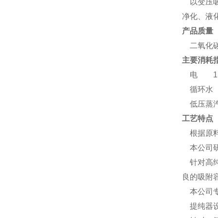
以变压吸
净化、液
产品质量
二氧化碳纯
主要消耗
电 150
循环水 
低压蒸汽 
工艺特点
根据原料
本公司研
针对高纯
良的吸附
本公司专
提纯器设