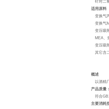
针对二氧
适用原料
变换气丙
变换气M
变压吸附
MEA、
变压吸附
其它含二
概述
以酒精厂
产品质量
符合GB1
主要消耗