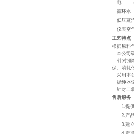
电 ≤1
循环水 
低压蒸汽 
仪表空气 
工艺特点
根据原料
本公司研
针对酒精
保、消耗
采用本公
提纯器设
针对二氧
售后服务
1.
2.产
3.
4.