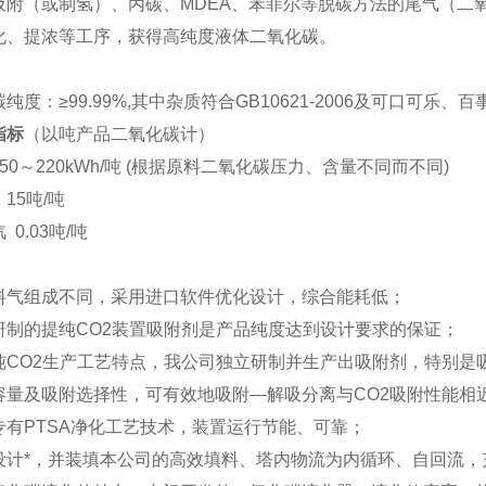
附（或制氢）、丙碳、MDEA、苯菲尔等脱碳方法的尾气（二氧
化、提浓等工序，获得高纯度液体二氧化碳。
度：≥99.99%,其中杂质符合GB10621-2006及可口可乐
指标
（以吨产品二氧化碳计）
～220kWh/吨 (根据原料二氧化碳压力、含量不同而不同)
15吨/吨
0.03吨/吨
气组成不同，采用进口软件优化设计，综合能耗低；
制的提纯CO2装置吸附剂是产品纯度达到设计要求的保证；
CO2生产工艺特点，我公司独立研制并生产出吸附剂，特别是
容量及吸附选择性，可有效地吸附—解吸分离与CO2吸附性能相
有PTSA净化工艺技术，装置运行节能、可靠；
计*，并装填本公司的高效填料、塔内物流为内循环、自回流，