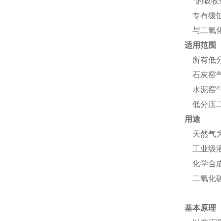
*的吸收
专有缓蚀
与二氧化
适用范围
所有低分
石灰窑
水泥窑
低分压二
用途
天然气为
工业级液
化学合成
二氧化
基本原理