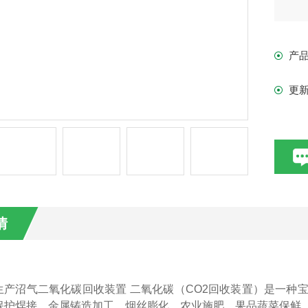
产
更
情
生产沼气二氧化碳回收装置
二氧化碳（
CO2回收装置）是一种
保护焊接、金属铸造加工、烟丝膨化、农业施肥、果品蔬菜保鲜