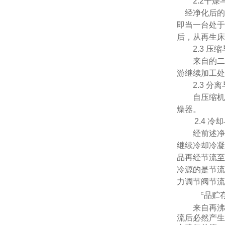
2.2干燥
经净化后的
即当一台处
后，从再生床
2.3 压
来自的
游继续加工处
2.3 分
自压缩机
燥器。
2.4 
经前述
继续冷却冷凝
品再经节流至
冷源的是节流
力调节阀节流
2.5 产品贮
来自再沸
流后必然产生