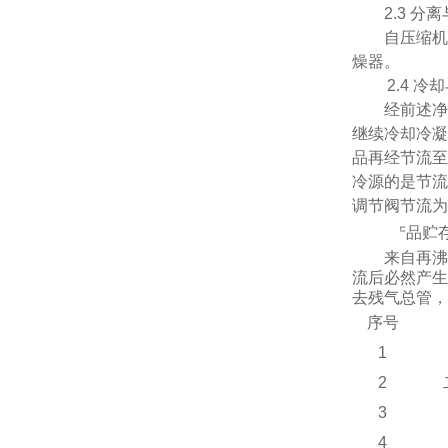
2.3
分离
自压缩机
燥器。
2.
4
冷却
经前述
继续冷却冷凝
品再经节流至
冷源的是节流
调节阀节流为
2.
5
产品贮
来自再沸
流后必然产生
去残气总管，
序号
1
2
3
4