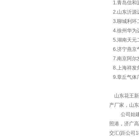
1.
青岛信和
2.
山东沂源
3.
聊城利环
4.
徐州华为
5.
湖南天元
6.
济宁燕京
7.
南京阿尔
8.
上海祥发
9.
章丘气体
山东花王新
产厂家，山东
公司
始
照港，济广
交汇(距公司