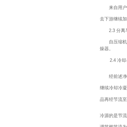
来自用
去下游继续加
2.3
分离
自压缩机
燥器。
2.
4
冷却
经前述
继续冷却冷凝
品再经节流至
冷源的是节流
调节阀节流为