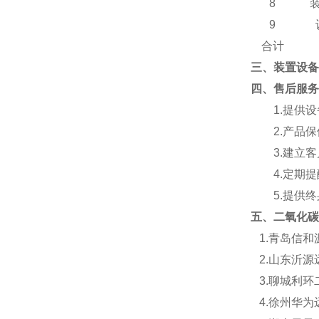
8
9
合计
三、装置设备
四
、
售后服务
1.
提供设
2.
产品保
3.
建立客
4.
定期提
5.
提供终
五、
二氧化碳
1.
青岛信和
2.
山东沂源
3.
聊城利环
4.
徐州华为