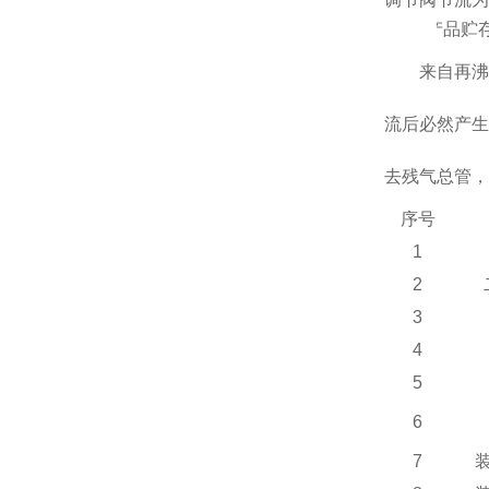
2.
5
产品贮
来自再沸
流后必然产生
去残气总管，
序号
1
2
3
4
5
6
7