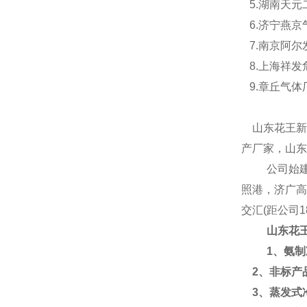
5.
湖南天元
6.
济宁燕京
7.
南京阿尔
8.
上海祥发
9.
章丘气体
山东花王新
产厂家，山东
公司
始
照港，济广
交汇(距公司
山东花
1、氨
2、非标产
3、蒸发式