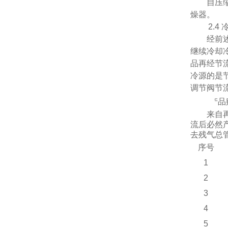
自压
燥器。
2.
4
经前
继续冷却
品再经节
冷源的是
调节阀节
2.
5
产品
来自
流后必然
去残气总
序号
1
2
3
4
5