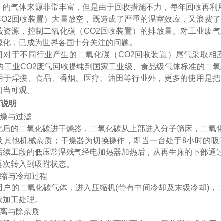
）的气体来源非常丰富，但是由于回收措施不力，每年回收再利用
CO2回收装置）大量放空，既造成了严重的温室效应，又浪费
碳资源，控制二氧化碳（CO2回收装置）的排放量、对工业废气
源化，已成为世界各国十分关注的问题。
司对于不同行业产生的二氧化碳（
CO2回收装置）尾气采取相
上的工业CO2废气回收提纯到国家工业级、食品级气体标准的二氧
用于焊接、食品、香烟、医疗、油田等行业外，更多的使用是把
相当可观。
艺说明
燥与过滤
化后的二氧化碳进干燥器，二氧化碳从上部进入分子筛床，二氧
及其他机械杂质；干燥器为切换操作，即当一台处于
8
小时的吸
后续工段的低压常温残气经电加热器加热后，从再生床的下部通
再次转入到吸附状态。
缩与冷却过程
用户的二氧化碳气体，进入压缩机
(
带有中间冷却及末级冷却
)
，
续加工处理。
离与除杂质