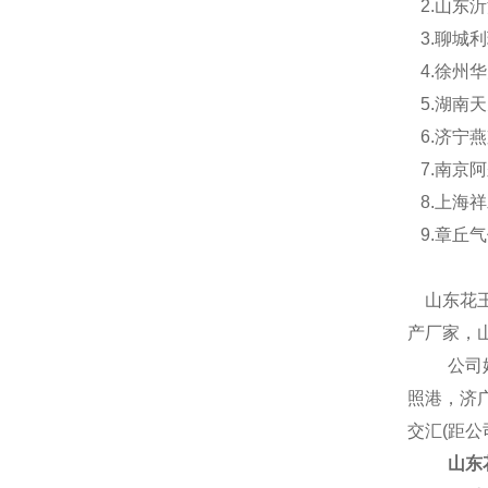
2.
山东沂
3.
聊城利
4.
徐州华
5.
湖南天
6.
济宁燕
7.
南京阿
8.
上海祥
9.
章丘气
山东花
产厂家，
公司
照港，济
交汇(距
山东