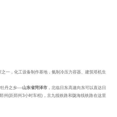
家之一，化工设备制作基地，氨制冷压力容器、建筑塔机生
的牡丹之乡
----
山东省菏泽市
，北临日东高速向东可以直达日
连郑州(距郑州3小时车程)，京九线铁路和陇海线铁路在这里