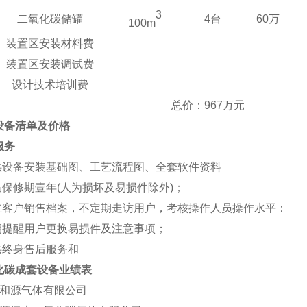
3
二氧化碳储罐
4台
60万
100m
装置区安装材料费
装置区安装调试费
设计技术培训费
总价
：
967万元
设备清单及价格
服务
供设备安装基础图、工艺流程图、全套软件资料
品保修期壹年
(人为损坏及易损件除外)；
立客户销售档案，不定期走访用户，考核操作人员操作水平：
期提醒用户更换易损件及注意事项；
供终身售后服务和
化碳成套设备业绩表
和源气体有限公司