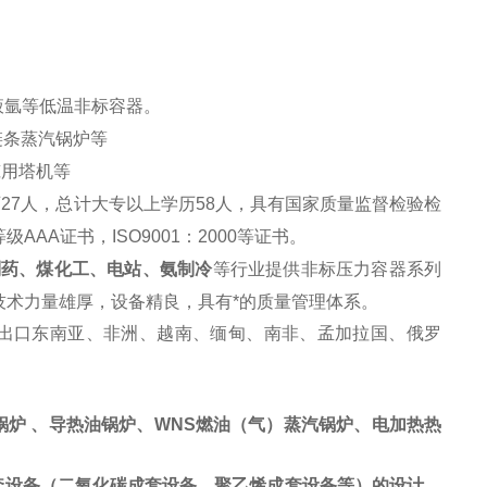
。
。
、液氩等低温非标容器。
链条
蒸汽
锅炉等
建筑用塔机等
师
2
7人，总计大专以上学历
5
8人，具有国家质量监督检验检
等级
AAA证书，ISO9001：2000等证书。
制药、煤化工、电站、氨制冷
等行业提供非标压力容器系列
术力量雄厚，设备精良，具有*的质量管理体系。
并出口东南亚、非洲、越南、缅甸、南非、孟加拉国、俄罗
锅炉
、导热油锅炉、
WNS
燃油（气）蒸汽锅炉、电
加热
热
套设备（
二氧化碳成套设备
、
聚乙烯成套设备
等）
的设计、