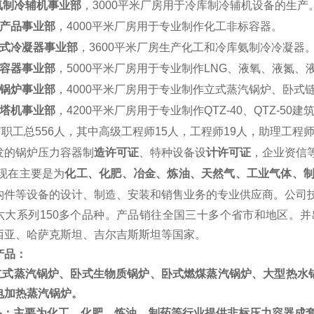
氨制冷辅机事业部
，
3
000平米厂房用于冷库制冷辅机设备的生产
产品事业部
，
4
000平米厂房用于专业制作化工非标容器。
式冷凝器事业部
，
3600平米厂房生产化工和冷库氨制冷冷凝器
容器事业部
，
5000平米厂房用于专业制作LNG、液氧、液氮
压锅炉事业部
，
4000平米厂房用于专业制作立式
蒸汽
锅炉、卧式
塔机事业部
，
4200平米厂房用于专业制作QTZ-40、QTZ-50
有职工总
5
56人，其中高级工程师
1
5人，工程师
1
9人，助理工程
发的锅炉压力容器制
造许可证
、特种设备设
计许可证
，企业资信
现在主要是为
化工、化肥、冶金、炼油、天然气、工业气体、
构件等设备的设计、制造、安装和销售业务的专业供应商。公司技
六
大系列
150多个品种。产品销往全国三十多个省市和地区。
西亚
、
哈萨克斯
坦
、
吉尔吉斯斯坦
等国家
。
产品：
立式蒸汽锅炉、卧式生物质锅炉、卧式
燃煤蒸汽锅炉、
大型
热水
电加热蒸汽锅炉。
备：主要为化工、化肥、炼油、制药等行业提供非标压力容器成