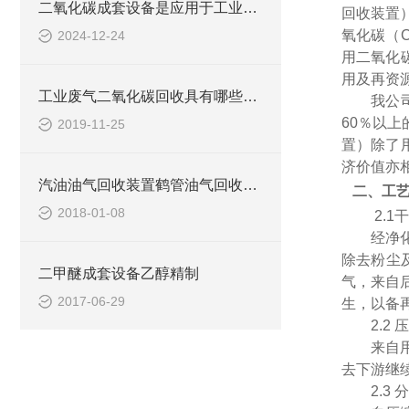
二氧化碳成套设备是应用于工业与环境领域的关键设备
回收装置
氧化碳（
2024-12-24
用二氧化
用及再资
工业废气二氧化碳回收具有哪些用途？
我公
60％以
2019-11-25
置）除了
济价值亦
汽油油气回收装置鹤管油气回收设备
二、工
2018-01-08
2.1
干
经净
除去粉尘
二甲醚成套设备乙醇精制
气，来自
2017-06-29
生，以备
2.2
压
来自
去下游继
2.3
分