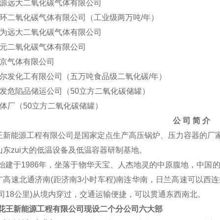
源远大二氧化碳气体有限公司
环二氧化碳气体有限公司（工业级两万吨
/年）
为远大二氧化碳气体有限公司
元二氧化碳气体有限公司
京气体有限公司
尔发化工有限公司（五万吨食品级二氧化碳
/年）
发危陷品储运公司（
50立方二氧化碳储罐）
体厂（
50立方二氧化碳储罐）
公
司
简
介
王新能源工程有限公司是国家定点生产高压锅炉、压力容器的厂
山东zui大的低温设备及低温容器研制基地。
始建于
1986
年
，
坐落于物华天宝、人杰地灵的中原腹地，中国
广高速北通济南
(距济南3小时车程)南连华南，日兰高速可以西
公司18公里)从境内穿过，交通运输便捷，可以贯通东西南北。
花王新能源工程有限公司
现
设二个分公司
六大部