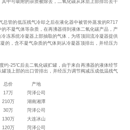
，其中可吸附的杂质被除去，二氧化碳从床层上部排出去干
气总管的低压残气冷却之后在液化器中被管外蒸发的
R717
中的不凝气体等杂质，在再沸器得到液体二氧化碳产品，产
自冷冻系统冷凝器上部抽取的气体，为塔顶回流冷凝器提供
冷凝的，含不凝气杂质的气体则从冷凝器顶排出，并经压力
度约
-25
℃后去二氧化碳贮罐，由于来自再沸器的液体经节
从罐顶上部的出口管排出，并经压力调节阀减压成低温残气
总价
产地
17万
菏泽公司
210万
湖南湘潭
30万
菏泽公司
130万
大连冰山
120万
菏泽公司