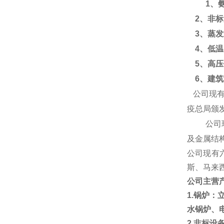
1、
2、非标
3、蒸发
4、低温
5、高
6、
建筑
公司现
疫总局颁
公司
及金属结
公司现有
斯
、
马来
公司主营
1.
锅炉：
水锅炉
、
2.
非标设