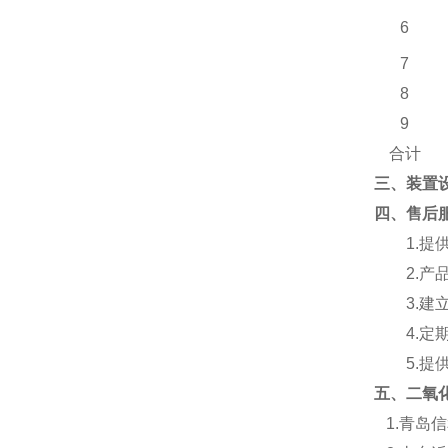
6
7
8
9
合计
三、装置
四
、
售后
1.
提
2.
产
3.
建
4.
定
5.
提
五、
二氧
1.
青岛信