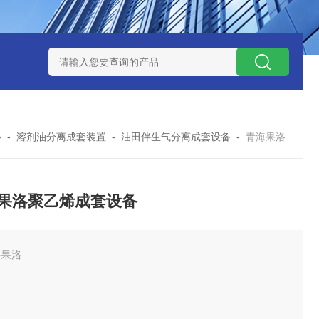
捕集液化装置
3万吨-100万吨撬装式煤层气脱酸气设备
天然气
心
-
溶剂油分离成套装置
-
油田伴生气分离成套设备
-
青海果洛聚乙烯成套设备
果洛聚乙烯成套设备
海果洛