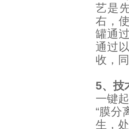
艺是先
右，
罐通
通过
收，
5、技
一键起
“膜分
生，