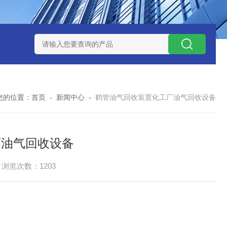
捕集液化装置
3万吨-100万吨撬装式煤层气脱酸气设备
天然气
您的位置：
首页
-
新闻中心
-
鹤管油气回收装置化工厂油气回收设备
厂油气回收设备
浏览次数：1203