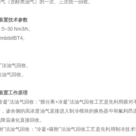
油气（含醇类油气）的一次、三次统一回收。
装置技术参数
~30 Nm3/h。
bibIIBT4。
凝"法油气回收。
"法油气回收。
装置工作原理
凝"法油气回收：“膜分离+冷凝"法油气回收工艺是先利用膜
时，渗余侧的高浓度油气直接进入制冷模块的换热器中和氟利昂
现降温液化直接回收。
"法油气回收：“冷凝+吸附"法油气回收工艺是先利用制冷技术