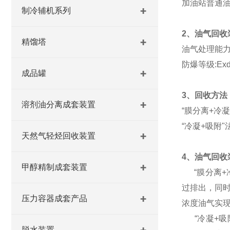
加油站普通
制冷辅机系列
2、油气回收
精馏塔
油气处理能力:5
防爆等级:Exdm
成品罐
3、回收方法
溶剂油分离成套装置
“膜分离+冷
“冷凝+吸附
天然气轻烃回收装置
4、油气回收
甲醇精制成套装置
“膜分离+冷
过排出，同
压力容器成套产品
浓度油气实
“冷凝+吸附
脱水装置