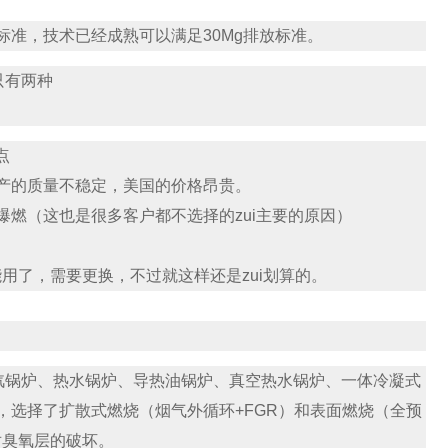
标准，技术已经成熟可以满足30Mg排放标准。
只有两种
点
产的质量不稳定，美国的价格昂贵。
燃（这也是很多客户都不选择的zui主要的原因）
用了，需要更换，不过就这样还是zui划算的。
蒸汽锅炉、热水锅炉、导热油锅炉、真空热水锅炉、一体冷凝式
，选择了扩散式燃烧（烟气外循环+FGR）和表面燃烧（全预
对臭氧层的破坏。