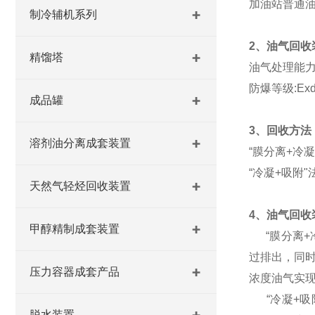
加油站普通
制冷辅机系列
2、油气回收
精馏塔
油气处理能力:5
防爆等级:Exdm
成品罐
3、回收方法
溶剂油分离成套装置
“膜分离+冷
“冷凝+吸附
天然气轻烃回收装置
4、油气回收
甲醇精制成套装置
“膜分离+冷
过排出，同
压力容器成套产品
浓度油气实
“冷凝+吸附
脱水装置