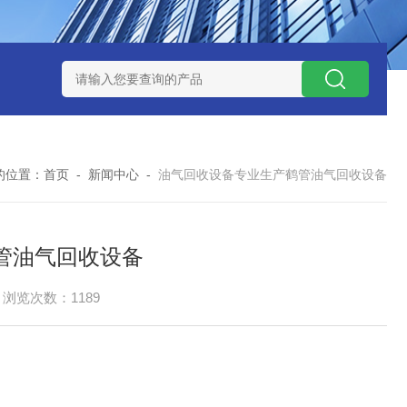
捕集液化装置
3万吨-100万吨撬装式煤层气脱酸气设备
天然气
的位置：
首页
-
新闻中心
-
油气回收设备专业生产鹤管油气回收设备
管油气回收设备
浏览次数：1189