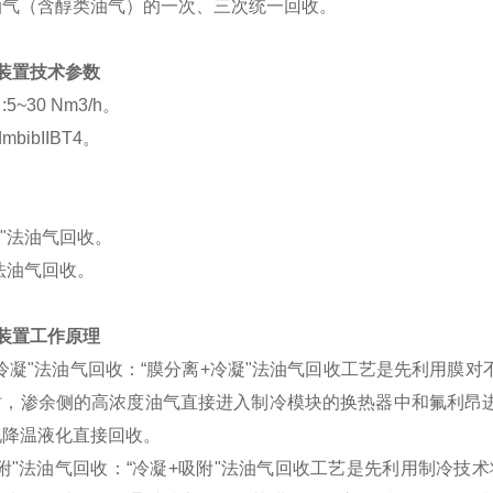
油气（含醇类油气）的一次、三次统一回收。
装置技术参数
~30 Nm3/h。
bibIIBT4。
凝"法油气回收。
"法油气回收。
装置工作原理
凝"法油气回收：“膜分离+冷凝"法油气回收工艺是先利用膜
时，渗余侧的高浓度油气直接进入制冷模块的换热器中和氟利昂
现降温液化直接回收。
"法油气回收：“冷凝+吸附"法油气回收工艺是先利用制冷技术