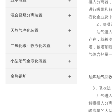
排入分离器
进行吸附和
混合轻烃分离装置
石化企业及
2．冷凝
天然气净化装置
油气进入吸
存在，就被
二氧化碳回收液化装置
塔，被塔顶
气体含烃量一
小型沼气全液化装置
余热锅炉
油库油气回
3．吸收法
油气进入油
解吸排入分
峰流量的大型