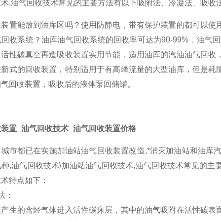
技术,油气回收技术常见的主要方法有以下吸附法、冷凝法、吸收
收装置能放到油库区吗？使用防静电，带有保护装置的都可以使
回收系统？油库油气回收系统的回收率可达为90-99%，油气
。活性碳真空再造吸收装置实用节能，适用油库的汽油油气回收
较新式的回收装置，特别适用于有高峰流量的大型油库，但是耗
油气回收装置，吸收后的液体泵回储罐。
装置_油气回收技术_油气回收装置价格
多城市都已在实施加油站油气回收装置改造,*消灭加油站和油库
种,油气回收技术\加油站油气回收技术,油气回收技术常见的
技术特点如下：
法：
生的含烃气体进入活性碳床层，其中的油气吸附在活性碳表面