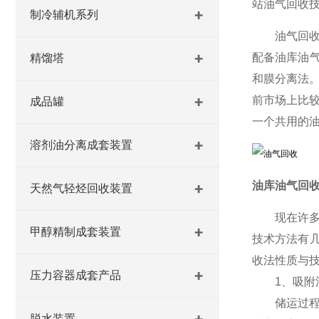
站油气回收
制冷辅机系列
油气回
配备油库油气
精馏塔
和膜分离法
前市场上比
成品罐
一个共用的
溶剂油分离成套装置
油库油气回收
天然气轻烃回收装置
现在许
甲醇精制成套装置
技术方法有几
收法性质与
压力容器成套产品
1、吸附
储运过程产
脱水装置