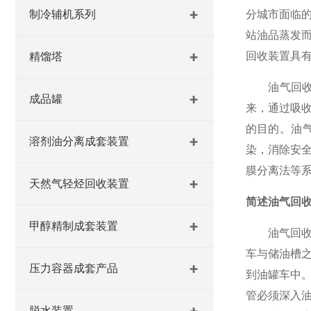
制冷辅机系列
分城市面临的
站油品蒸发
回收装置具
精馏塔
油气回收系
成品罐
来，通过吸
的目的。油
溶剂油分离成套装置
染，消除安
膜分离法等
天然气轻烃回收装置
简述油气回
甲醇精制成套装置
油气回收装
车与储油槽
压力容器成套产品
到油罐车中
管必须深入
脱水装置