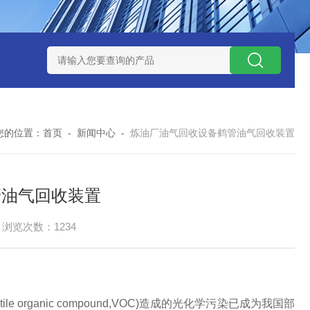
捕集液化装置
3万吨-100万吨撬装式煤层气脱酸气设备
天然气
您的位置：
首页
-
新闻中心
-
炼油厂油气回收设备鹤管油气回收装置
管油气回收装置
浏览次数：1234
ganic compound,VOC)造成的光化学污染已成为我国部