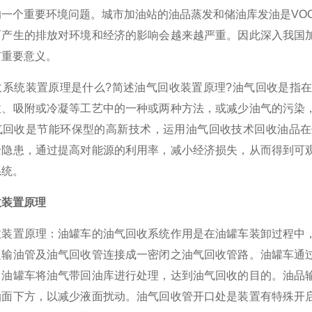
一个重要环境问题。城市加油站的油品蒸发和储油库发油是VO
而产生的排放对环境和经济的影响会越来越严重。因此深入我国
有重要意义。
统装置原理是什么?简述油气回收装置原理?油气回收是指在
收、吸附或冷凝等工艺中的一种或两种方法，或减少油气的污染
气回收是节能环保型的高新技术，运用油气回收技术回收油品在
全隐患，通过提高对能源的利用率，减小经济损失，从而得到可
系统。
收装置原理
置原理：油罐车的油气回收系统作用是在油罐车装卸过程中，
之输油管及油气回收管连接成一密闭之油气回收管路。油罐车通
。油罐车将油气带回油库进行处理，达到油气回收的目的。油品
油面下方，以减少液面扰动。油气回收管开口处是装置有特殊开