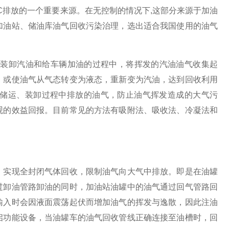
C排放的一个重要来源。在无控制的情况下,这部分来源于加油
加油站、储油库油气回收污染治理，选出适合我国使用的油气
装卸汽油和给车辆加油的过程中，将挥发的汽油油气收集起
，或使油气从气态转变为液态，重新变为汽油，达到回收利用
储运、装卸过程中排放的油气，防止油气挥发造成的大气污
观的效益回报。目前常见的方法有吸附法、吸收法、冷凝法和
实现全封闭气体回收，限制油气向大气中排放。即是在油罐
过卸油管路卸油的同时，加油站油罐中的油气通过回气管路回
输入时会因液面震荡起伏而增加油气的挥发与逸散，因此注油
启功能设备，当油罐车的油气回收管线正确连接至油槽时，回