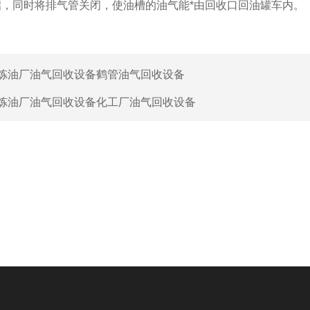
，同时将排气管关闭，使油槽的油气能*由回收口回油罐车内。
炼油厂油气回收设备鹤管油气回收设备
炼油厂油气回收设备化工厂油气回收设备