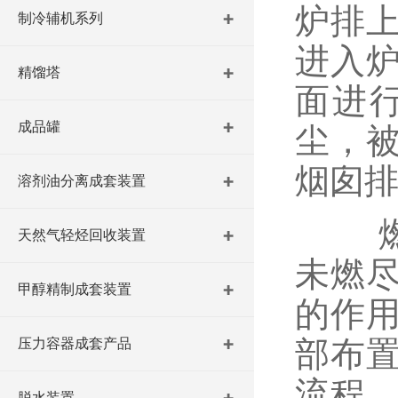
炉排
制冷辅机系列
进入
精馏塔
面进
成品罐
尘，
烟囱
溶剂油分离成套装置
燃烧
天然气轻烃回收装置
未燃
甲醇精制成套装置
的作
部布
压力容器成套产品
流程
脱水装置