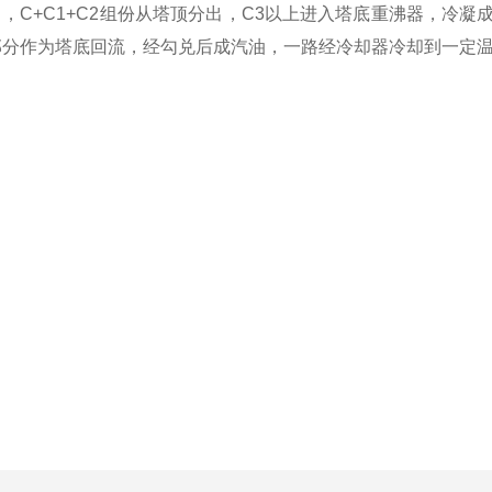
中，
C+C1+C2组份从塔顶分出，C3以上
进入塔底重沸器，冷凝
部分作为塔底回流，经勾兑后成汽油，一路经冷却器冷却到一定