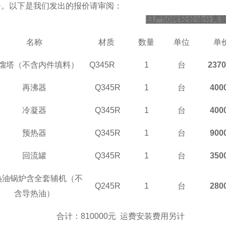
务。以下是我们发出的报价请审阅：
日产
50吨轻烃油分离
名称
材质
数量
单位
单
馏塔（不含内件填料）
Q345R
1
台
2370
再沸器
Q345R
1
台
400
冷凝器
Q345R
1
台
400
预热器
Q345R
1
台
900
回流罐
Q345R
1
台
350
热油锅炉含全套辅机（不
Q245R
1
台
280
含导热油）
合计：
810000
元 运费安装费用另计