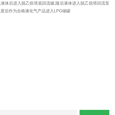
成液体后进入脱乙烷塔底回流罐
,
随后液体进入脱乙烷塔回流泵
温度后作为合格液化气产品进入
LPG
储罐