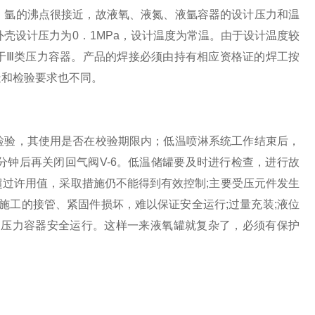
、氩的沸点很接近，故液氧、液氮、液氩容器的设计压力和温
；外壳设计压力为0．1MPa，设计温度为常温。由于设计温度较
于Ⅲ类压力容器。产品的焊接必须由持有相应资格证的焊工按
造和检验要求也不同。
检验，其使用是否在校验期限内；低温喷淋系统工作结束后，
0分钟后再关闭回气阀V-6。低温储罐要及时进行检查，进行故
过许用值，采取措施仍不能得到有效控制;主要受压元件发生
施工的接管、紧固件损坏，难以保证安全运行;过量充装;液位
到压力容器安全运行。这样一来液氧罐就复杂了，必须有保护