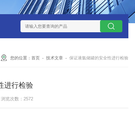
捕集液化装置
3万吨-100万吨撬装式煤层气脱酸气设备
天然气
您的位置：
首页
-
技术文章
-
保证液氩储罐的安全性进行检验
性进行检验
浏览次数：2572