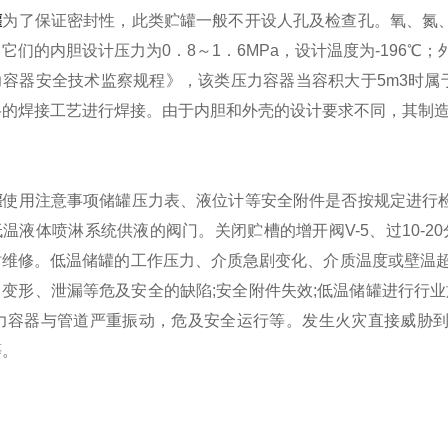
罐
为了保证密封性，此类贮罐一般不开设人孔及检查孔。氧、氮
它们的内胆设计压力为0．8～1．6MPa，设计温度为-196℃
力容器安全技术监察规程》，该类压力容器当容积大于5m3时属
格的焊接工艺进行焊接。由于内胆和外壳的设计要求不同，其制
罐
使用注意事项储罐压力表、液位计等安全附件是否按规定进行
温液体喷淋系统供液的阀门。关闭贮槽的增开阀V-5、过10-2
时维修。低温储罐的工作压力、介质急剧变化、介质温度或壁温超
变形、泄漏等危及安全的缺陷;安全附件失效;低温储罐进行行业
压力容器与管道严重振动，危及安全运行等。发生火灾直接威胁
等。