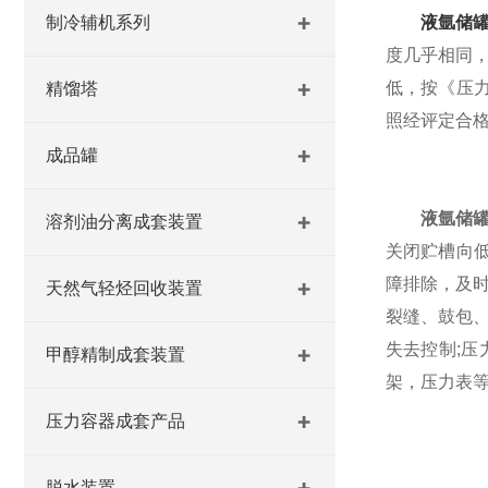
制冷辅机系列
液氩储
度几乎相同，
低，按《压
精馏塔
照经评定合
成品罐
液氩储
溶剂油分离成套装置
关闭贮槽向低
障排除，及
天然气轻烃回收装置
裂缝、鼓包、
失去控制;
甲醇精制成套装置
架，压力表
压力容器成套产品
脱水装置