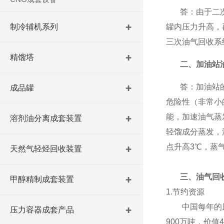
答：由于二
制冷辅机系列
罐内压力升高，
三次油气回收系
精馏塔
二
、加油站
答：加油站
成品罐
危险性
（非常小
能，加速油气蒸
溶剂油分离成套装置
轻馏成分蒸发，
点升高3℃，蒸气
天然气轻烃回收装置
三、
油气回
甲醇精制成套装置
1.节约资源
中国每年的原
压力容器成套产品
900万吨，价