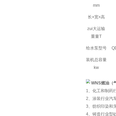
mm
长×宽×高
zui大运输
重量
T
给水泵型号
Q
装机总容量
kw
WNS
燃油（
1
、化工和制药
2
、涂装行业汽
3
、纺织印染和
4
、铸造行业型