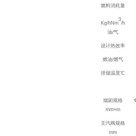
燃料消耗量
3
Kg/hNm
/h
油
/
气
设计热效率
燃油
/
燃气
排烟温度℃
烟囱规格
mm
×
m
主汽阀规格
mm