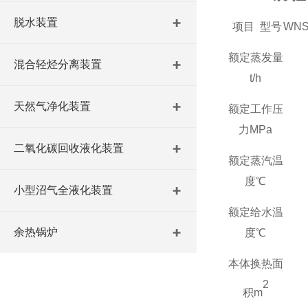
脱水装置
项目 型号
WNS0
额定蒸发量
混合轻烃分离装置
t/h
天然气净化装置
额定工作压
力
MPa
二氧化碳回收液化装置
额定蒸汽温
度℃
小型沼气全液化装置
额定给水温
余热锅炉
度℃
本体换热面
2
积
m