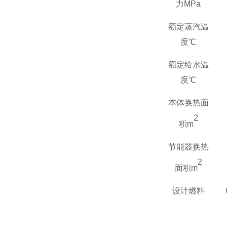
力
MPa
额定蒸汽温
度℃
额定给水温
度℃
本体换热面
2
积
m
节能器换热
2
面积
m
设计燃料