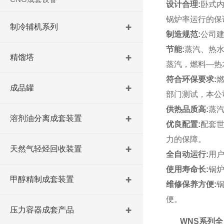
设计合理
:
卧式
锅炉率运行的保
制冷辅机系列
制造规范
:
公司建
节能
:
蒸汽、热
精馏塔
蒸汽，燃料
—
热
符合环保要求
:
成品罐
部门测试，本公
供热品质高
:
蒸
溶剂油分离成套装置
优良配置
:
配套世
力的保障。
天然气轻烃回收装置
全自动运行
:
用
使用寿命长
:
锅
甲醇精制成套装置
维修保养方便
:
便。
压力容器成套产品
WNS
系列全