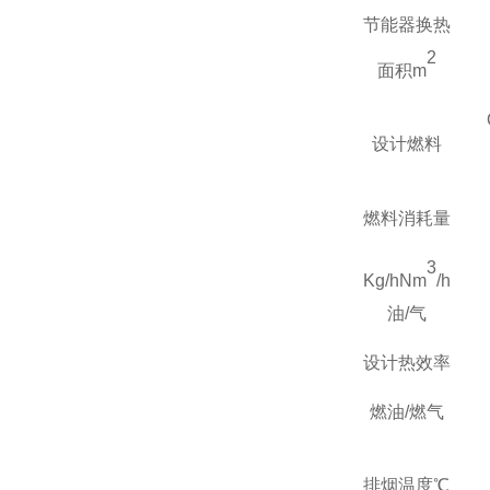
节能器换热
2
面积
m
设计燃料
燃料消耗量
3
Kg/hNm
/h
油
/
气
设计热效率
燃油
/
燃气
排烟温度℃