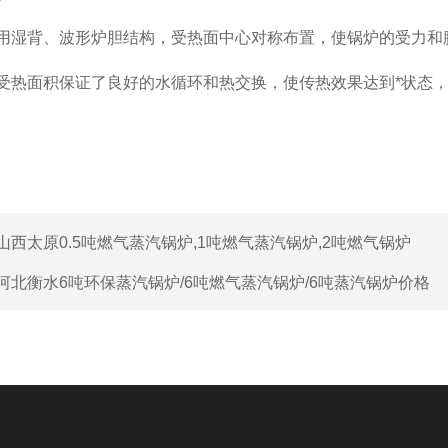
采用湿背、波形炉胆结构，受热面中心对称布置，使锅炉的受力和
受热面积保证了良好的水循环和热交换，使传热效果达到*状态
山西太原0.5吨燃气蒸汽锅炉,1吨燃气蒸汽锅炉,2吨燃气锅炉
河北衡水6吨环保蒸汽锅炉/6吨燃气蒸汽锅炉/6吨蒸汽锅炉价格