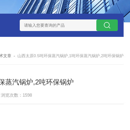
捕集液化装置
3万吨-100万吨撬装式煤层气脱酸气设备
天然气
术文章
-
山西太原0.5吨环保蒸汽锅炉,1吨环保蒸汽锅炉,2吨环保锅炉
环保蒸汽锅炉,2吨环保锅炉
浏览次数：1598