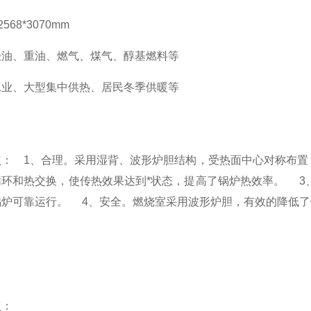
568*3070mm
轻油、重油、燃气、煤气、醇基燃料等
工业、大型集中供热、居民冬季供暖等
点： 1、合理。采用湿背、波形炉胆结构，受热面中心对称布置
循环和热交换，使传热效果达到*状态，提高了锅炉热效率。 3
锅炉可靠运行。 4、安全。燃烧室采用波形炉胆，有效的降低了
点：