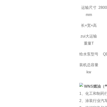
运输尺寸
2800
mm
长×宽×高
zui大运输
重量
T
给水泵型号
Q
装机总容量
kw
WNS
燃油（
1
、化工和制药
2
、涂装行业汽