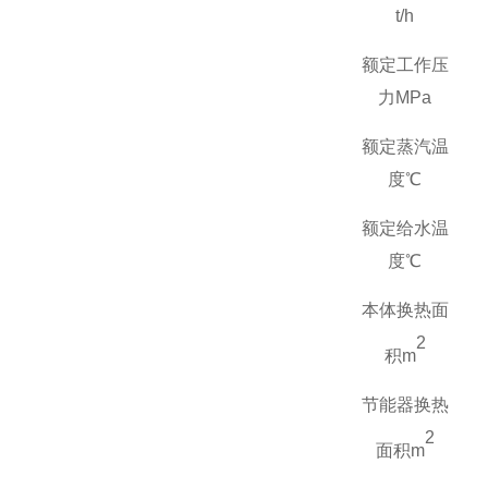
t/h
额定工作压
力
MPa
额定蒸汽温
度℃
额定给水温
度℃
本体换热面
2
积
m
节能器换热
2
面积
m