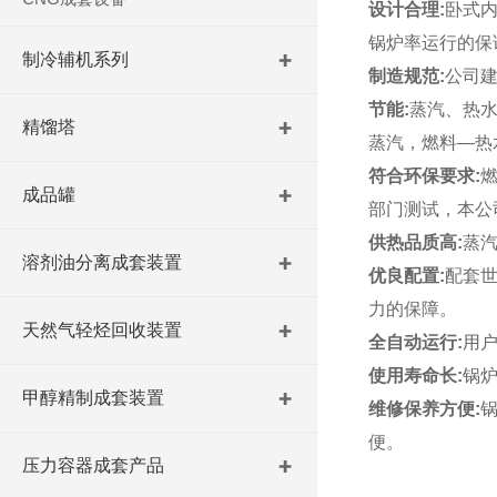
设计合理
:
卧式
锅炉率运行的保
制冷辅机系列
制造规范
:
公司建
节能
:
蒸汽、热
精馏塔
蒸汽，燃料
—
热
符合环保要求
:
成品罐
部门测试，本公
供热品质高
:
蒸
溶剂油分离成套装置
优良配置
:
配套世
力的保障。
天然气轻烃回收装置
全自动运行
:
用
使用寿命长
:
锅
甲醇精制成套装置
维修保养方便
:
便。
压力容器成套产品