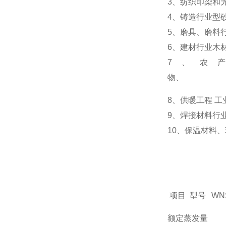
3
、纺织印染和
4
、铸造行业型
5
、磨具、磨料行
6
、建材行业木
7
、农产
物、
8
、供暖工程 工
9
、焊接材料行业
10
、保温材料、
项目 型号
WNS
额定蒸发量