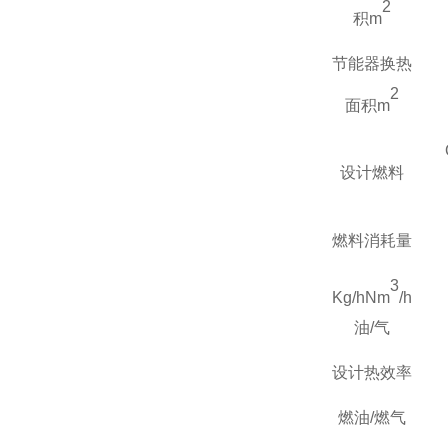
2
积
m
节能器换热
2
面积
m
设计燃料
燃料消耗量
3
Kg/hNm
/h
油
/
气
设计热效率
燃油
/
燃气