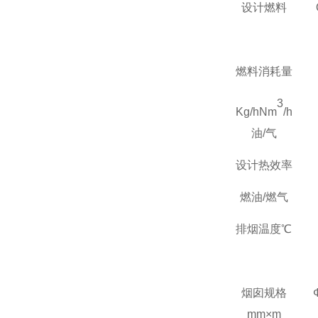
设计燃料
燃料消耗量
3
Kg/hNm
/h
油
/
气
设计热效率
燃油
/
燃气
排烟温度℃
烟囱规格
mm
×
m