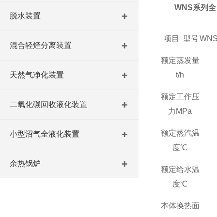
WNS
系列全
脱水装置
项目 型号
WNS0
混合轻烃分离装置
额定蒸发量
天然气净化装置
t/h
额定工作压
二氧化碳回收液化装置
力
MPa
额定蒸汽温
小型沼气全液化装置
度℃
余热锅炉
额定给水温
度℃
本体换热面