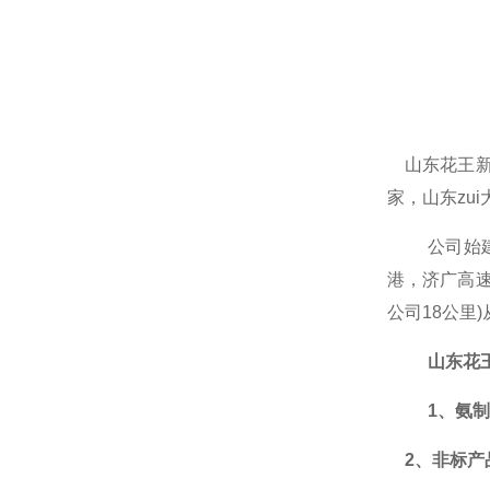
山东花王
家，山东zu
公司
始
港，济广高
公司18公里
山东花
1、氨
2、非标产