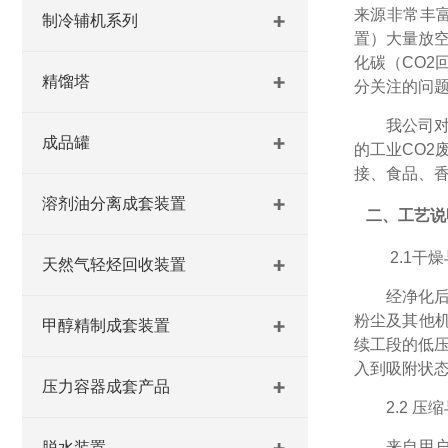
来源非常丰
制冷辅机系列
置）大量放
化碳（CO2
精馏塔
分关注的问
我公司
成品罐
的工业CO2
接、食品、香
溶剂油分离成套装置
二、工艺说
2.1
干燥
天然气轻烃回收装置
经净化
粉尘及其他
甲醇精制成套装置
续工段的低
入到吸附状
压力容器成套产品
2.2
压缩
来自用
脱水装置