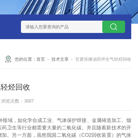
捕集液化装置
3万吨-100万吨撬装式煤层气脱酸气设备
天然气
您的位置：
首页
-
技术文章
-
甘肃张掖油田伴生气轻烃回收
气轻烃回收
浏览次数：3687
种领域，如化学合成工业、气体保护焊接、金属铸造加工、烟
医药卫生等行业都需要大量的二氧化碳。并且随着新技术的开
增加。另一方面，虽然我国二氧化碳（CO2回收装置）的气体