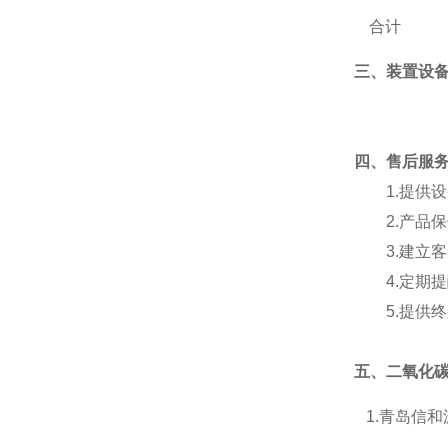
合计
三、装置设
四
、
售后服
1.
提供设
2.
产品保
3.
建立客
4.
定期提
5.
提供终
五、
二氧化
1.
青岛信和