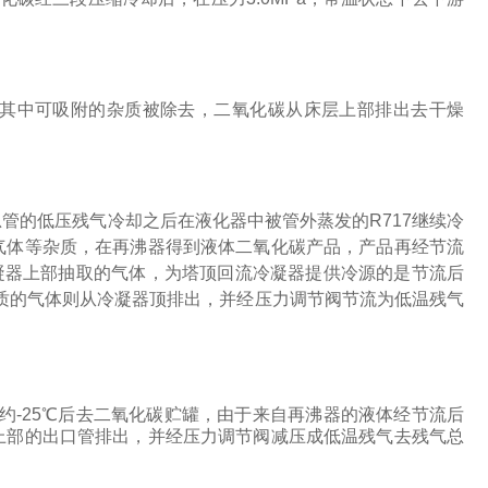
其中可吸附的杂质被除去，二氧化碳从床层上部排出去干燥
总管的低压残气冷却之后在液化器中被管外蒸发的
R717
继续冷
气体等杂质，在再沸器得到液体二氧化碳产品，产品再经节流
凝器上部抽取的气体，为塔顶回流冷凝器提供冷源的是节流后
质的气体则从冷凝器顶排出，并经压力调节阀节流为低温残气
约
-25
℃后去二氧化碳贮罐，由于来自再沸器的液体经节流后
上部的出口管排出，并经压力调节阀减压成低温残气去残气总