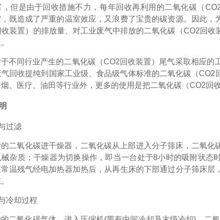
富，但是由于回收措施不力，每年回收再利用的二氧化碳（CO2
空，既造成了严重的温室效应，又浪费了宝贵的碳资源。因此，
回收装置）的排放量、对工业废气中排放的二氧化碳（CO2回
题。
对于不同行业产生的二氧化碳（
CO2回收装置）尾气采取相应的
废气回收提纯到国家工业级、食品级气体标准的二氧化碳（CO2
烟、医疗、油田等行业外，更多的使用是把二氧化碳（CO2回
明
与过滤
后的二氧化碳进干燥器，二氧化碳从上部进入分子筛床，二氧化
机械杂质；干燥器为切换操作，即当一台处于
8
小时的吸附状态
压常温残气经电加热器加热后，从再生床的下部通过分子筛床层
态。
与冷却过程
户的二氧化碳气体，进入压缩机
(
带有中间冷却及末级冷却
)
，二氧