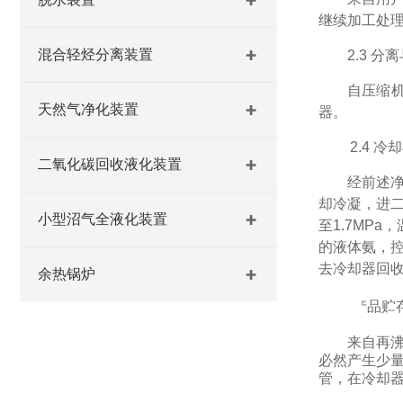
继续加工处
混合轻烃分离装置
2.3
分离
自压缩
天然气净化装置
器。
2.
4
冷却
二氧化碳回收液化装置
经前述
却冷凝，进
小型沼气全液化装置
至
1.7MPa
，
的液体氨，控
去冷却器回
余热锅炉
2.
5
产品贮
来自再
必然产生少
管，在冷却