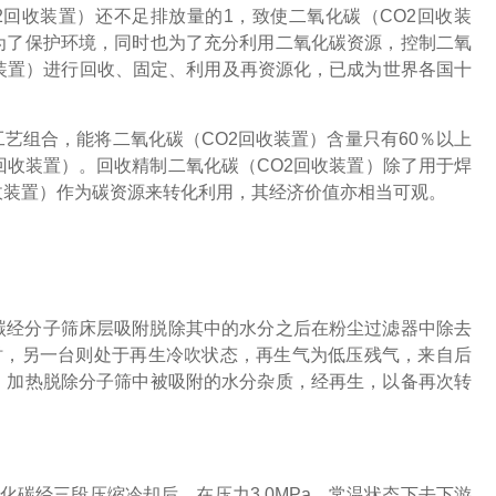
回收装置）还不足排放量的1，致使二氧化碳（CO2回收装
为了保护环境，同时也为了充分利用二氧化碳资源，控制二氧
收装置）进行回收、固定、利用及再资源化，已成为世界各国十
工艺组合，能将二氧化碳（CO2回收装置）含量只有60％以上
回收装置）。回收精制二氧化碳（CO2回收装置）除了用于焊
收装置）作为碳资源来转化利用，其经济价值亦相当可观。
碳经分子筛床层吸附脱除其中的水分之后在粉尘过滤器中除去
时，另一台则处于再生冷吹状态，再生气为低压残气，来自后
，加热脱除分子筛中被吸附的水分杂质，经再生，以备再次转
化碳经三段压缩冷却后，在压力
3.0MPa
，常温状态下去下游