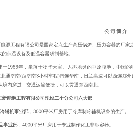
公
司
简
介
新能源工程有限公司是国家定点生产高压锅炉、压力容器的厂家
i大的低温设备及低温容器研制基地。
建于
1986
年
，
坐落于物华天宝、人杰地灵的中原腹地，中国的
速北通济南
(距济南3小时车程)南连华南，日兰高速可以西连郑州
)从境内穿过，交通运输便捷，可以贯通东西南北。
王新能源工程有限公司
现
设二个分公司
六大部
制冷辅机事业部
，
3
000平米厂房用于冷库制冷辅机设备的生产。
品事业部
，
4
000平米厂房用于专业制作化工非标容器。