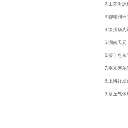
2.
山东沂源
3.
聊城利环
4.
徐州华为
5.
湖南天元
6.
济宁燕京
7.
南京阿尔
8.
上海祥发
9.
章丘气体