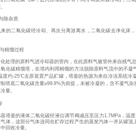
理。
与除杂质
机来的二氧化碳经冷却、再次分离游离水，二氧化碳去净化床，
与精馏过程
净化处理的原料气进冷却器的管内，在此原料气被管外来自残气
二氧化碳精馏塔，在塔内利用精馏的方法脱除原料气流中的不凝
温度约
-25
℃去原装置产品贮罐，塔釜的热源为来自冷冻系统冷
制塔底二氧化碳含量≥
99.9%
为前提，未被冷凝的，含不凝气杂
收冷量。
存
沸器塔釜的液体二氧化碳经液位调节阀减压至压力
1.7MPa
，温度
量气体，这部分气体连同在贮存过程产生的蒸发汽体一并从罐顶
器中回收冷量。