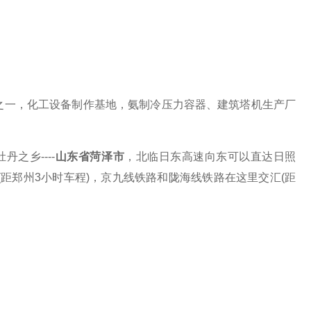
之一，化工设备制作基地，氨制冷压力容器、建筑塔机生产厂
牡丹之乡
----
山东省菏泽市
，北临日东高速向东可以直达日照
(距郑州3小时车程)，京九线铁路和陇海线铁路在这里交汇(距