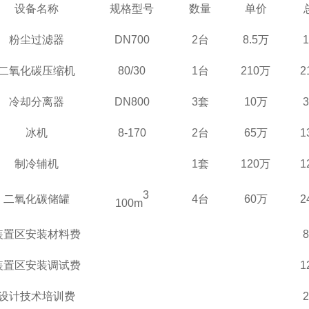
设备名称
规格型号
数量
单价
粉尘过滤器
D
N700
2
台
8.5万
二氧化碳压缩机
80/30
1
台
210万
2
冷却分离器
D
N8
00
3套
10万
冰机
8-170
2台
65万
1
制冷辅机
1套
120万
1
3
二氧化碳储罐
4台
60万
2
100m
装置区安装材料费
装置区安装调试费
1
设计技术培训费