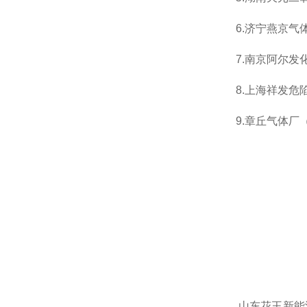
6.
济宁燕京气
7.
南京阿尔发
8.
上海祥发危
9.
章丘气体厂
山东花王新能