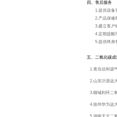
四
、
售后服务
1.
提供设备
2.
产品保修
3.
建立客户
4.
定期提醒
5.
提供终身
五、
二氧化碳成
1.
青岛信和源
2.
山东沂源远
3.
聊城利环二
4.
徐州华为远
5.
湖南天元二