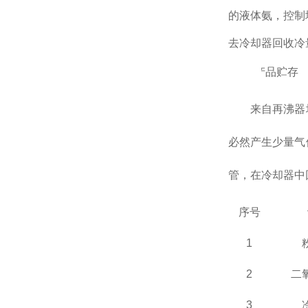
的液体氨，控制
去冷却器回收冷
2.
5
产品贮存
来自再沸器
必然产生少量气
管，在冷却器中
序号
1
2
二
3