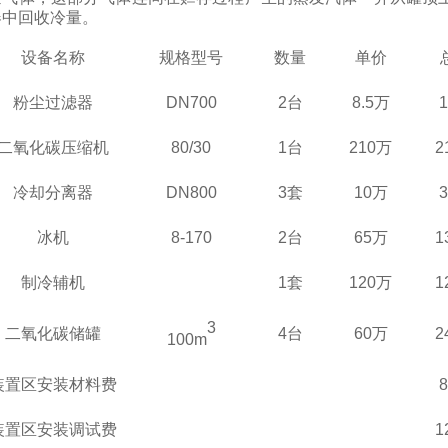
器中回收冷量。
设备名称
规格型号
数量
单价
粉尘过滤器
D
N700
2
台
8.5万
二氧化碳压缩机
80/30
1
台
210万
2
冷却分离器
D
N8
00
3套
10万
冰机
8-170
2台
65万
1
制冷辅机
1套
120万
1
3
二氧化碳储罐
4台
60万
2
100m
装置区安装材料费
装置区安装调试费
1