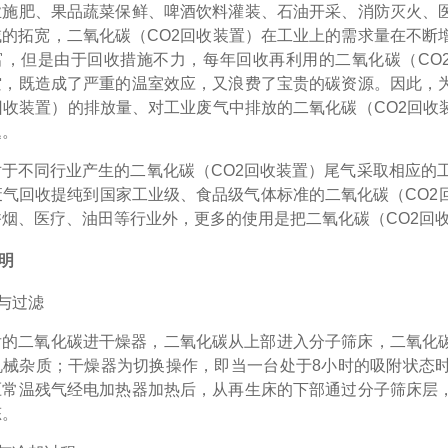
业施肥、果品蔬菜保鲜、啤酒饮料灌装、石油开采、消防灭火、
的拓宽，二氧化碳（CO2回收装置）在工业上的需求量在不断
富，但是由于回收措施不力，每年回收再利用的二氧化碳（CO2
空，既造成了严重的温室效应，又浪费了宝贵的碳资源。因此，
回收装置）的排放量、对工业废气中排放的二氧化碳（CO2回
题。
对于不同行业产生的二氧化碳（
CO2回收装置）尾气采取相应的
废气回收提纯到国家工业级、食品级气体标准的二氧化碳（CO2
烟、医疗、油田等行业外，更多的使用是把二氧化碳（CO2回
明
与过滤
后的二氧化碳进干燥器，二氧化碳从上部进入分子筛床，二氧化
机械杂质；干燥器为切换操作，即当一台处于
8
小时的吸附状态
压常温残气经电加热器加热后，从再生床的下部通过分子筛床层
态。