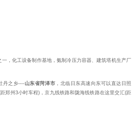
之一，化工设备制作基地，氨制冷压力容器、建筑塔机生产厂
牡丹之乡
----
山东省菏泽市
，北临日东高速向东可以直达日照
(距郑州3小时车程)，京九线铁路和陇海线铁路在这里交汇(距