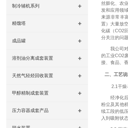
丝膨化、农
制冷辅机系列
发和应用领域
来源非常丰
精馏塔
置）大量放
化碳（CO2
分关注的问
成品罐
我公司
的工业CO2
溶剂油分离成套装置
接、食品、香
二、工艺说
天然气轻烃回收装置
2.1
干燥
甲醇精制成套装置
经净化
粉尘及其他
压力容器成套产品
续工段的低
入到吸附状
脱水装置