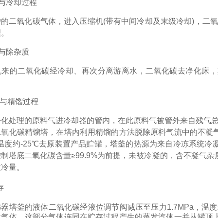
与冷却过程
户的二氧化碳气体，进入压缩机
(
带有中间冷却及末级冷却
)
，二氧
理。
与除杂质
机来的二氧化碳经冷却、再次分离游离水，二氧化碳去净化床，
与精馏过程
净化处理的原料气进冷却器的管内，在此原料气被管外来自残气
二氧化碳精馏塔，在塔内利用精馏的方法脱除原料气流中的不凝
温度约
-25
℃去原装置产品贮罐，塔釜的热源为来自冷冻系统冷
制塔底二氧化碳含量≥
99.9%
为前提，未被冷凝的，含不凝气杂
收冷量。
存
沸器塔釜的液体二氧化碳经液位调节阀减压至压力
1.7MPa
，温度
量气体，这部分气体连同在贮存过程产生的蒸发汽体一并从罐顶