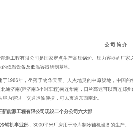
公
司
简
介
新能源工程有限公司是国家定点生产高压锅炉、压力容器的厂家
i大的低温设备及低温容器研制基地。
建于
1986
年
，
坐落于物华天宝、人杰地灵的中原腹地，中国的
速北通济南
(距济南3小时车程)南连华南，日兰高速可以西连郑州
)从境内穿过，交通运输便捷，可以贯通东西南北。
王新能源工程有限公司
现
设二个分公司
六大部
制冷辅机事业部
，
3
000平米厂房用于冷库制冷辅机设备的生产。