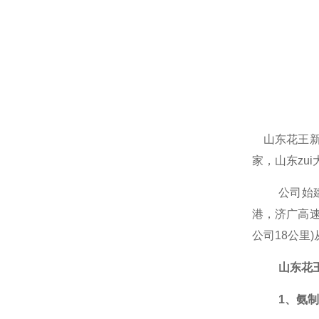
山东花王
家，山东zu
公司
始
港，济广高
公司18公里
山东花
1、氨