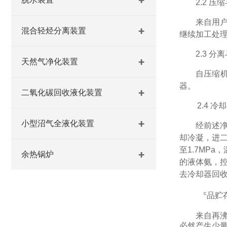
2.2
压缩
来自用
混合轻烃分离装置
继续加工处
2.3
分离
天然气净化装置
自压缩
器。
二氧化碳回收液化装置
2.
4
冷却
小型沼气全液化装置
经前述
却冷凝，进
至
1.7MPa
，
余热锅炉
的液体氨，控
去冷却器回
2.
5
产品贮
来自再
必然产生少