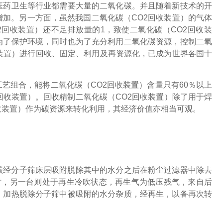
医药卫生等行业都需要大量的二氧化碳。并且随着新技术的开
增加。另一方面，虽然我国二氧化碳（CO2回收装置）的气体
回收装置）还不足排放量的1，致使二氧化碳（CO2回收装
为了保护环境，同时也为了充分利用二氧化碳资源，控制二氧
收装置）进行回收、固定、利用及再资源化，已成为世界各国十
工艺组合，能将二氧化碳（CO2回收装置）含量只有60％以上
回收装置）。回收精制二氧化碳（CO2回收装置）除了用于焊
收装置）作为碳资源来转化利用，其经济价值亦相当可观。
碳经分子筛床层吸附脱除其中的水分之后在粉尘过滤器中除去
时，另一台则处于再生冷吹状态，再生气为低压残气，来自后
，加热脱除分子筛中被吸附的水分杂质，经再生，以备再次转