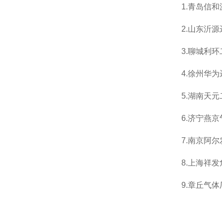
1.
青岛信和
2.
山东沂源
3.
聊城利环
4.
徐州华为
5.
湖南天元
6.
济宁燕京
7.
南京阿尔
8.
上海祥发
9.
章丘气体