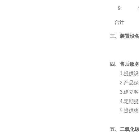
9
合计
三、装置设
四
、
售后服
1.
提供设
2.
产品保
3.
建立客
4.
定期提
5.
提供终
五、
二氧化