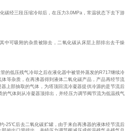
化碳经三段压缩冷却后，在压力
3.0MPa
，常温状态下去下游
其中可吸附的杂质被除去，二氧化碳从床层上部排出去干燥
总管的低压残气冷却之后在液化器中被管外蒸发的
R717
继续冷
气体等杂质，在再沸器得到液体二氧化碳产品，产品再经节流
凝器上部抽取的气体，为塔顶回流冷凝器提供冷源的是节流后
质的气体则从冷凝器顶排出，并经压力调节阀节流为低温残气
约
-25
℃后去二氧化碳贮罐，由于来自再沸器的液体经节流后
上部的出口管排出，并经压力调节阀减压成低温残气去残气总