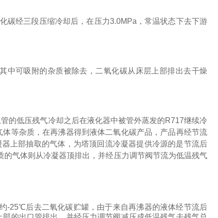
化碳经三段压缩冷却后，在压力
3.0MPa
，常温状态下去下游
其中可吸附的杂质被除去，二氧化碳从床层上部排出去干燥
总管的低压残气冷却之后在液化器中被管外蒸发的
R717
继续冷
气体等杂质，在再沸器得到液体二氧化碳产品，产品再经节流
凝器上部抽取的气体，为塔顶回流冷凝器提供冷源的是节流后
质的气体则从冷凝器顶排出，并经压力调节阀节流为低温残气
约
-25
℃后去二氧化碳贮罐，由于来自再沸器的液体经节流后
上部的出口管排出，并经压力调节阀减压成低温残气去残气总