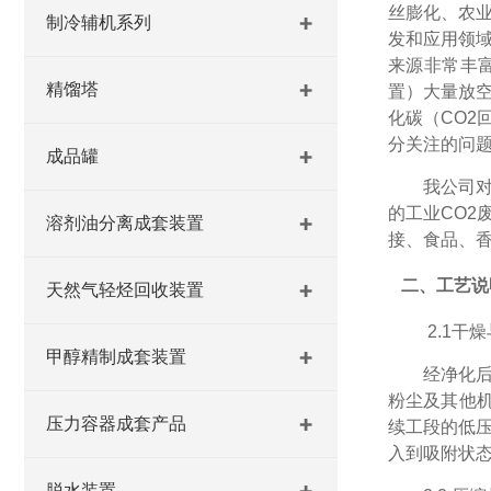
丝膨化、农
制冷辅机系列
发和应用领域
来源非常丰
精馏塔
置）大量放
化碳（CO2
分关注的问
成品罐
我公司
的工业CO2
溶剂油分离成套装置
接、食品、香
二、工艺说
天然气轻烃回收装置
2.1
干燥
甲醇精制成套装置
经净化
粉尘及其他
压力容器成套产品
续工段的低
入到吸附状
脱水装置