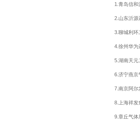
1.
青岛信和
2.
山东沂源
3.
聊城利环
4.
徐州华为
5.
湖南天元
6.
济宁燕京
7.
南京阿尔
8.
上海祥发
9.
章丘气体