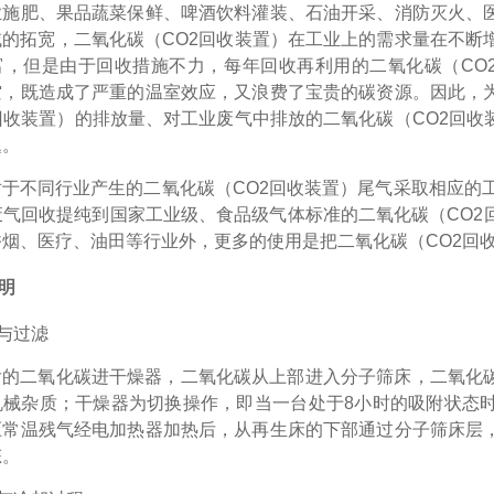
业施肥、果品蔬菜保鲜、啤酒饮料灌装、石油开采、消防灭火、
的拓宽，二氧化碳（CO2回收装置）在工业上的需求量在不断
富，但是由于回收措施不力，每年回收再利用的二氧化碳（CO2
空，既造成了严重的温室效应，又浪费了宝贵的碳资源。因此，
回收装置）的排放量、对工业废气中排放的二氧化碳（CO2回
题。
对于不同行业产生的二氧化碳（
CO2回收装置）尾气采取相应的
废气回收提纯到国家工业级、食品级气体标准的二氧化碳（CO2
烟、医疗、油田等行业外，更多的使用是把二氧化碳（CO2回
明
与过滤
后的二氧化碳进干燥器，二氧化碳从上部进入分子筛床，二氧化
机械杂质；干燥器为切换操作，即当一台处于
8
小时的吸附状态
压常温残气经电加热器加热后，从再生床的下部通过分子筛床层
态。