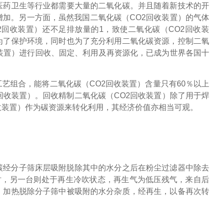
医药卫生等行业都需要大量的二氧化碳。并且随着新技术的开
增加。另一方面，虽然我国二氧化碳（CO2回收装置）的气体
回收装置）还不足排放量的1，致使二氧化碳（CO2回收装
为了保护环境，同时也为了充分利用二氧化碳资源，控制二氧
收装置）进行回收、固定、利用及再资源化，已成为世界各国十
工艺组合，能将二氧化碳（CO2回收装置）含量只有60％以上
回收装置）。回收精制二氧化碳（CO2回收装置）除了用于焊
收装置）作为碳资源来转化利用，其经济价值亦相当可观。
碳经分子筛床层吸附脱除其中的水分之后在粉尘过滤器中除去
时，另一台则处于再生冷吹状态，再生气为低压残气，来自后
，加热脱除分子筛中被吸附的水分杂质，经再生，以备再次转