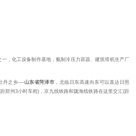
之一，化工设备制作基地，氨制冷压力容器、建筑塔机生产厂
牡丹之乡
----
山东省菏泽市
，北临日东高速向东可以直达日照
(距郑州3小时车程)，京九线铁路和陇海线铁路在这里交汇(距