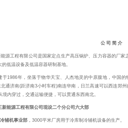
公
司
简
介
新能源工程有限公司是国家定点生产高压锅炉、压力容器的厂家
i大的低温设备及低温容器研制基地。
建于
1986
年
，
坐落于物华天宝、人杰地灵的中原腹地，中国的
速北通济南
(距济南3小时车程)南连华南，日兰高速可以西连郑州
)从境内穿过，交通运输便捷，可以贯通东西南北。
王新能源工程有限公司
现
设二个分公司
六大部
制冷辅机事业部
，
3
000平米厂房用于冷库制冷辅机设备的生产。