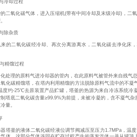
与冷却过程
户的二氧化碳气体，进入压缩机
(
带有中间冷却及末级冷却
)
，二氧
理。
与除杂质
机来的二氧化碳经冷却、再次分离游离水，二氧化碳去净化床，
与精馏过程
净化处理的原料气进冷却器的管内，在此原料气被管外来自残气
二氧化碳精馏塔，在塔内利用精馏的方法脱除原料气流中的不凝
温度约
-25
℃去原装置产品贮罐，塔釜的热源为来自冷冻系统冷
制塔底二氧化碳含量≥
99.9%
为前提，未被冷凝的，含不凝气杂
收冷量。
存
沸器塔釜的液体二氧化碳经液位调节阀减压至压力
1.7MPa
，温度
量气体，这部分气体连同在贮存过程产生的蒸发汽体一并从罐顶