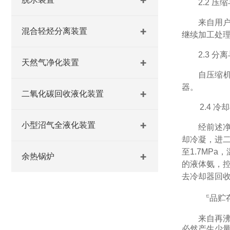
2.2
压缩
来自用
混合轻烃分离装置
继续加工处
2.3
分离
天然气净化装置
自压缩
器。
二氧化碳回收液化装置
2.
4
冷却
小型沼气全液化装置
经前述
却冷凝，进
至
1.7MPa
，
余热锅炉
的液体氨，控
去冷却器回
2.
5
产品贮
来自再
必然产生少