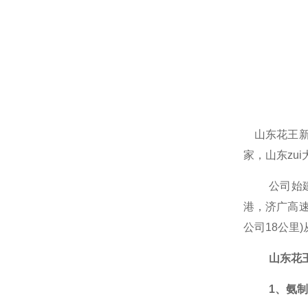
山东花王
家，山东zu
公司
始
港，济广高
公司18公里
山东花
1、氨