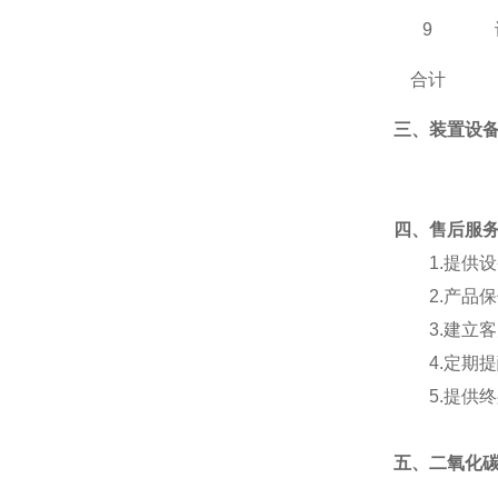
9
合计
三、装置设
四
、
售后服
1.
提供设
2.
产品保
3.
建立客
4.
定期提
5.
提供终
五、
二氧化