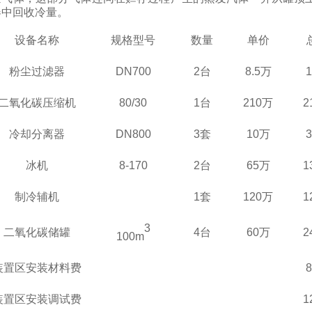
器中回收冷量。
设备名称
规格型号
数量
单价
粉尘过滤器
D
N700
2
台
8.5万
二氧化碳压缩机
80/30
1
台
210万
2
冷却分离器
D
N8
00
3套
10万
冰机
8-170
2台
65万
1
制冷辅机
1套
120万
1
3
二氧化碳储罐
4台
60万
2
100m
装置区安装材料费
装置区安装调试费
1