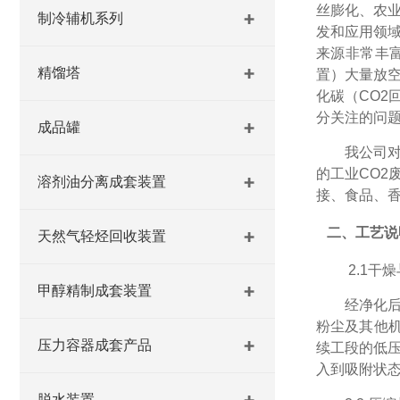
丝膨化、农
制冷辅机系列
发和应用领域
来源非常丰
精馏塔
置）大量放
化碳（CO2
分关注的问
成品罐
我公司
的工业CO2
溶剂油分离成套装置
接、食品、香
二、工艺说
天然气轻烃回收装置
2.1
干燥
甲醇精制成套装置
经净化
粉尘及其他
压力容器成套产品
续工段的低
入到吸附状
脱水装置