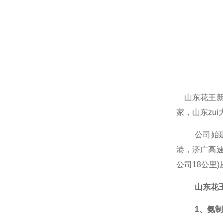
山东花王
家，山东zu
公司
始
港，济广高
公司18公里
山东花
1、氨