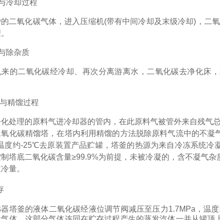
与冷却过程
户的二氧化碳气体，进入压缩机
(
带有中间冷却及末级冷却
)
，二氧
理。
与除杂质
机来的二氧化碳经冷却、再次分离游离水，二氧化碳去净化床，
与精馏过程
净化处理的原料气进冷却器的管内，在此原料气被管外来自残气
二氧化碳精馏塔，在塔内利用精馏的方法脱除原料气流中的不凝
温度约
-25
℃去原装置产品贮罐，塔釜的热源为来自冷冻系统冷
制塔底二氧化碳含量≥
99.9%
为前提，未被冷凝的，含不凝气杂
收冷量。
存
沸器塔釜的液体二氧化碳经液位调节阀减压至压力
1.7MPa
，温度
量气体，这部分气体连同在贮存过程产生的蒸发汽体一并从罐顶