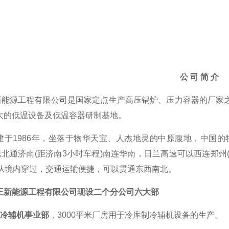
公
司
简
介
新能源工程有限公司是国家定点生产高压锅炉、压力容器的厂家
i大的低温设备及低温容器研制基地。
建于
1986
年
，
坐落于物华天宝、人杰地灵的中原腹地，中国的
速北通济南
(距济南3小时车程)南连华南，日兰高速可以西连郑州
)从境内穿过，交通运输便捷，可以贯通东西南北。
王新能源工程有限公司
现
设二个分公司
六大部
制冷辅机事业部
，
3
000平米厂房用于冷库制冷辅机设备的生产。