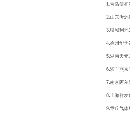
1.
青岛信和
2.
山东沂源
3.
聊城利环
4.
徐州华为
5.
湖南天元
6.
济宁燕京
7.
南京阿尔
8.
上海祥发
9.
章丘气体