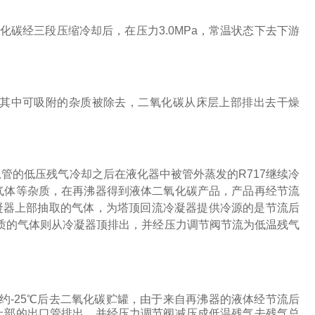
化碳经三段压缩冷却后，在压力
3.0MPa
，常温状态下去下游
其中可吸附的杂质被除去，二氧化碳从床层上部排出去干燥
总管的低压残气冷却之后在液化器中被管外蒸发的
R717
继续冷
气体等杂质，在再沸器得到液体二氧化碳产品，产品再经节流
凝器上部抽取的气体，为塔顶回流冷凝器提供冷源的是节流后
质的气体则从冷凝器顶排出，并经压力调节阀节流为低温残气
约
-25
℃后去二氧化碳贮罐，由于来自再沸器的液体经节流后
上部的出口管排出，并经压力调节阀减压成低温残气去残气总