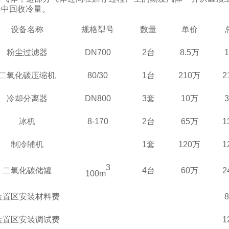
器中回收冷量。
设备名称
规格型号
数量
单价
粉尘过滤器
D
N700
2
台
8.5万
二氧化碳压缩机
80/30
1
台
210万
2
冷却分离器
D
N8
00
3套
10万
冰机
8-170
2台
65万
1
制冷辅机
1套
120万
1
3
二氧化碳储罐
4台
60万
2
100m
装置区安装材料费
装置区安装调试费
1