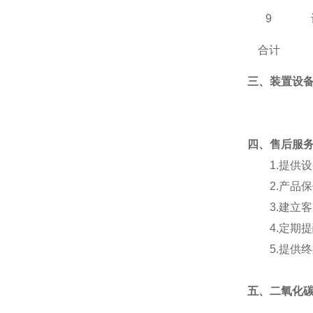
9
合计
三、装置设
四
、
售后服
1.
提供设
2.
产品保
3.
建立客
4.
定期提
5.
提供终
五、
二氧化