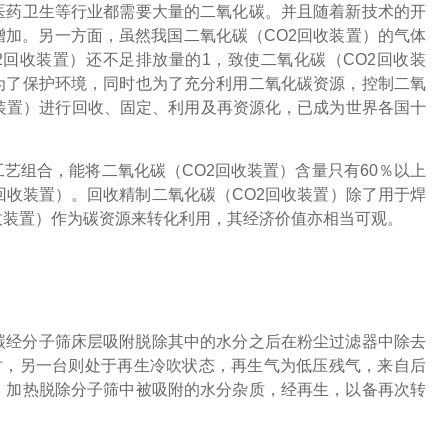
医药卫生等行业都需要大量的二氧化碳。并且随着新技术的开
增加。另一方面，虽然我国二氧化碳（CO2回收装置）的气体
回收装置）还不足排放量的1，致使二氧化碳（CO2回收装
为了保护环境，同时也为了充分利用二氧化碳资源，控制二氧
收装置）进行回收、固定、利用及再资源化，已成为世界各国十
工艺组合，能将二氧化碳（CO2回收装置）含量只有60％以上
回收装置）。回收精制二氧化碳（CO2回收装置）除了用于焊
收装置）作为碳资源来转化利用，其经济价值亦相当可观。
碳经分子筛床层吸附脱除其中的水分之后在粉尘过滤器中除去
时，另一台则处于再生冷吹状态，再生气为低压残气，来自后
，加热脱除分子筛中被吸附的水分杂质，经再生，以备再次转