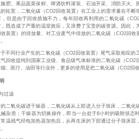
业施肥、果品蔬菜保鲜、啤酒饮料灌装、石油开采、消防灭火、
的拓宽，二氧化碳（CO2回收装置）在工业上的需求量在不断
富，但是由于回收措施不力，每年回收再利用的二氧化碳（CO2
空，既造成了严重的温室效应，又浪费了宝贵的碳资源。因此，
回收装置）的排放量、对工业废气中排放的二氧化碳（CO2回
题。
对于不同行业产生的二氧化碳（
CO2回收装置）尾气采取相应的
废气回收提纯到国家工业级、食品级气体标准的二氧化碳（CO2
烟、医疗、油田等行业外，更多的使用是把二氧化碳（CO2回
明
与过滤
后的二氧化碳进干燥器，二氧化碳从上部进入分子筛床，二氧化
机械杂质；干燥器为切换操作，即当一台处于
8
小时的吸附状态
压常温残气经电加热器加热后，从再生床的下部通过分子筛床层
态。