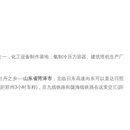
之一，化工设备制作基地，氨制冷压力容器、建筑塔机生产厂
牡丹之乡
----
山东省菏泽市
，北临日东高速向东可以直达日照
(距郑州3小时车程)，京九线铁路和陇海线铁路在这里交汇(距