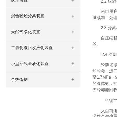
2.2
压缩
来自用
混合轻烃分离装置
继续加工处
2.3
分离
天然气净化装置
自压缩
器。
二氧化碳回收液化装置
2.
4
冷却
小型沼气全液化装置
经前述
却冷凝，进
至
1.7MPa
，
余热锅炉
的液体氨，控
去冷却器回
2.
5
产品贮
来自再
必然产生少