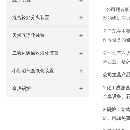
公司现有职
混合轻烃分离装置
发的锅炉压
公司现在主
天然气净化装置
件等设备的
二氧化碳回收液化装置
公司现有六
来西亚
、
哈
小型沼气全液化装置
公司主营产
1.化工成
余热锅炉
全套设备
、
2.锅炉：立
炉
、电加热