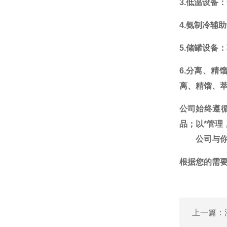
3.低温设备
4.氨制冷辅
5.储罐设备
6.分离、精
离、精馏、
公司始终
遵
品；以*管理
公司
与
根据您的需
上一篇：