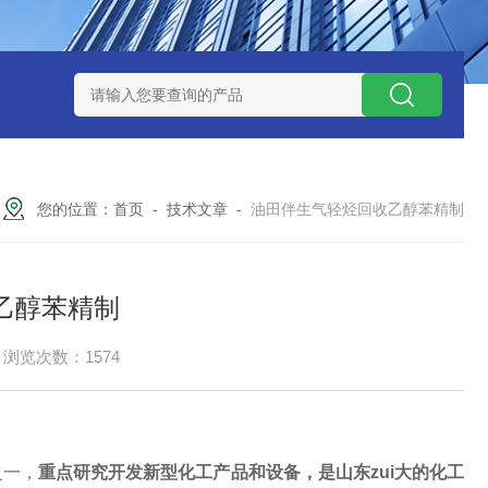
捕集液化装置
3万吨-100万吨撬装式煤层气脱酸气设备
天然气
您的位置：
首页
-
技术文章
-
油田伴生气轻烃回收乙醇苯精制
乙醇苯精制
浏览次数：1574
之一，
重点
研究开发新型化工产品和设备
，是山东zui大的
化工