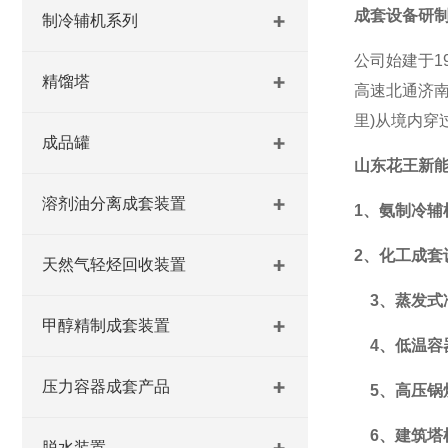
成套
设备
研
制冷辅机系列
公司
始建于1
精馏塔
高速北通济南
里)从境内穿
成品罐
山东花王新
溶剂油分离成套装置
1、氨制冷辅
2、
化工
成套
天然气轻烃回收装置
3、蒸发式
甲醇精制成套装置
4、低温容
压力容器成套产品
5、高压锅
6、
建筑
塔
脱水装置