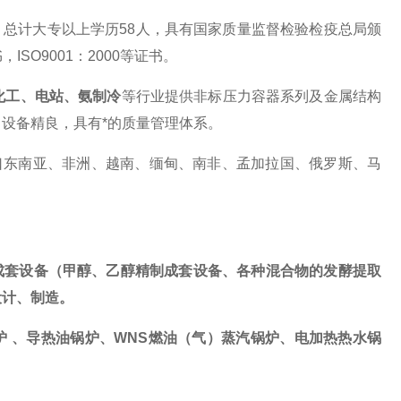
，总计大专以上学历
5
8人，具有国家质量监督检验检疫总局颁
ISO9001：2000等证书。
化工、电站、氨制冷
等行业提供非标压力容器系列及金属结构
设备精良，具有*的质量管理体系。
口东南亚、非洲、越南、缅甸、南非、孟加拉国、俄罗斯
、
马
成套设备（甲醇、乙醇精制成套设备、各种混合物的
发酵提取
设计、制造。
炉 、导热油锅炉、WNS燃油（气）蒸汽锅炉、电
加热
热水锅