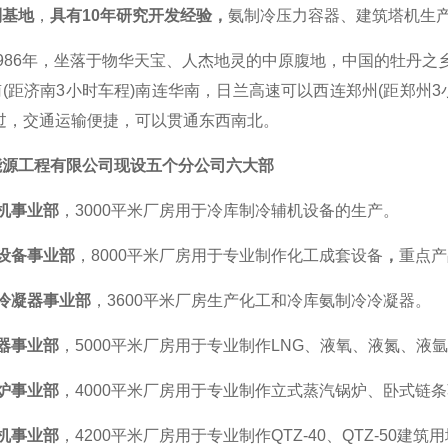
制
基地
，
具有10年研究开发经验
，
氨制冷压力容器、建筑塔机生
986年
，
坐落于物华天宝、人杰地灵的中原腹地，中国的牡丹之乡--
(距济南3小时车程)南连华南，日兰高速可以西连郑州(距郑州3
过，交通运输便捷，可以贯通东西南北。
能源工程有限公司
现
设五个分公司
六大部
机事业部
，
3
000平米厂房用于冷库制冷辅机设备的生产。
设备
事业部
，
8
000平米厂房用于专业制作化工
成套
设备
，
重点产
冷凝器事业部
，3600平米厂房生产化工和冷库氨制冷冷凝器。
器事业部
，5000平米厂房用于专业制作LNG、液氧、液氮、液
炉事业部
，4000平米厂房用于专业制作立式
蒸汽
锅炉、卧式链条
机事业部
，4200平米厂房用于专业制作QTZ-40、QTZ-50建筑