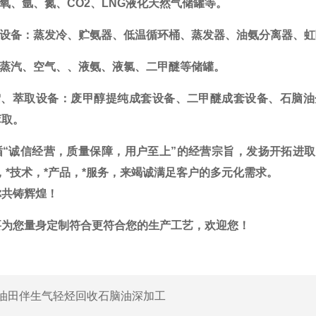
：氧、氩、氮、CO2、LNG液化天然气储罐等。
助设备：蒸发冷、贮氨器、低温循环桶、蒸发器、油氨分离器、
：蒸汽、空气、、液氨、液氯、二甲醚等储罐。
馏、萃取设备：
废
甲醇
提纯成
套设备
、
二甲醚成套设备
、
石脑油
萃取。
循“诚信经营，质量保障，用户至上”的经营宗旨，发扬开拓进
，*技术，*产品，*服务，来竭诚满足客户的多元化需求。
你共铸辉煌
！
要为您量身定制符合更符合您的生产工艺，欢迎您！
油田伴生气轻烃回收石脑油深加工