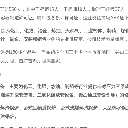
工总
5
56人，其中工程师
1
5人，工程师
1
9人，助理工程师
2
7人
力容器制
造许可证
、特种设备设
计许可证
，企业资信等级AAA证书，
要是为
化工、化肥、冶金、炼油、天然气、工业气体、制药、煤
设计
、
制造、安装和销售
业务的专业供应商。公司技术力量雄厚，
大系列150多个品种。产品销往全国三十多个省市和地区。并出
萨克斯坦
、
吉尔吉斯斯坦等国家
。
品：
套设备：主要为化工、化肥、炼油、制药等行业提供非标压力容器
石脑溶剂成套装置、
二氧化碳成套设备
、
聚乙烯成套设备
等）
的
式蒸汽锅炉、卧式生物质锅炉、卧式
燃煤蒸汽锅炉、
大型
热水锅
蒸汽锅炉。