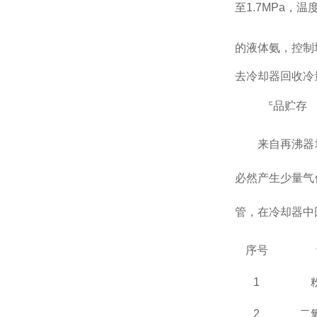
至
1.7MPa
，温
的液体氨，控制
去冷却器回收冷
2.
5
产品贮存
来自再沸器
必然产生少量气
管，在冷却器中
序号
1
2
二