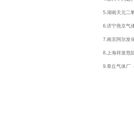
5.
湖南天元二
6.
济宁燕京气
7.
南京阿尔发
8.
上海祥发危
9.
章丘气体厂