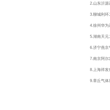
2.
山东沂源
3.
聊城利环
4.
徐州华为
5.
湖南天元
6.
济宁燕京
7.
南京阿尔
8.
上海祥发
9.
章丘气体