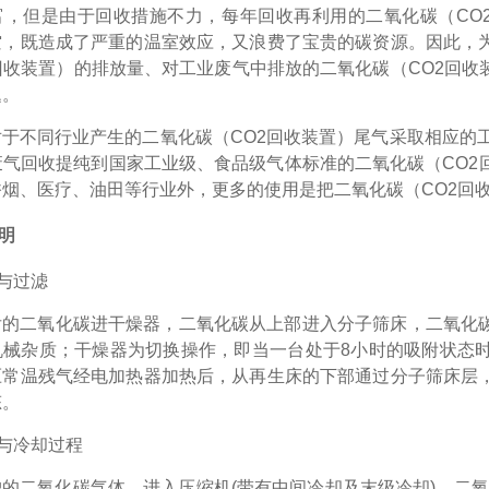
富，但是由于回收措施不力，每年回收再利用的二氧化碳（CO2
空，既造成了严重的温室效应，又浪费了宝贵的碳资源。因此，
回收装置）的排放量、对工业废气中排放的二氧化碳（CO2回
题。
对于不同行业产生的二氧化碳（
CO2回收装置）尾气采取相应的
废气回收提纯到国家工业级、食品级气体标准的二氧化碳（CO2
烟、医疗、油田等行业外，更多的使用是把二氧化碳（CO2回
明
与过滤
后的二氧化碳进干燥器，二氧化碳从上部进入分子筛床，二氧化
机械杂质；干燥器为切换操作，即当一台处于
8
小时的吸附状态
压常温残气经电加热器加热后，从再生床的下部通过分子筛床层
态。
与冷却过程
户的二氧化碳气体，进入压缩机
(
带有中间冷却及末级冷却
)
，二氧