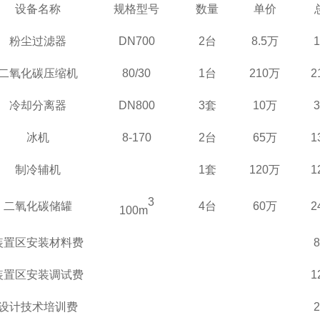
设备名称
规格型号
数量
单价
粉尘过滤器
D
N700
2
台
8.5万
二氧化碳压缩机
80/30
1
台
210万
2
冷却分离器
D
N8
00
3套
10万
冰机
8-170
2台
65万
1
制冷辅机
1套
120万
1
3
二氧化碳储罐
4台
60万
2
100m
装置区安装材料费
装置区安装调试费
1
设计技术培训费