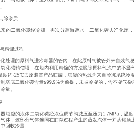
理。
与除杂质
机来的二氧化碳经冷却、再次分离游离水，二氧化碳去净化床，
与精馏过程
净化处理的原料气进冷却器的管内，在此原料气被管外来自残气
二氧化碳精馏塔，在塔内利用精馏的方法脱除原料气流中的不凝
温度约
-25
℃去原装置产品贮罐，塔釜的热源为来自冷冻系统冷
制塔底二氧化碳含量≥
99.9%
为前提，未被冷凝的，含不凝气杂
收冷量。
存
沸器塔釜的液体二氧化碳经液位调节阀减压至压力
1.7MPa
，温度
量气体，这部分气体连同在贮存过程产生的蒸发汽体一并从罐顶
器中回收冷量。