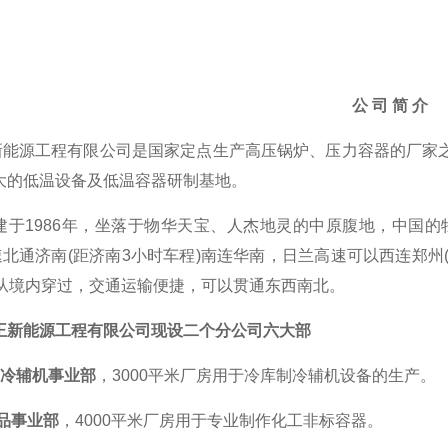
公
司
简
介
新能源工程有限公司是国家定点生产高压锅炉、压力容器的厂家
i大的低温设备及低温容器研制基地。
建于
1986
年
，
坐落于物华天宝、人杰地灵的中原腹地，中国的
速北通济南
(距济南3小时车程)南连华南，日兰高速可以西连郑州
)从境内穿过，交通运输便捷，可以贯通东西南北。
王新能源工程有限公司
现
设二个分公司
六大部
制冷辅机事业部
，
3
000平米厂房用于冷库制冷辅机设备的生产。
品事业部
，
4
000平米厂房用于专业制作化工非标容器。