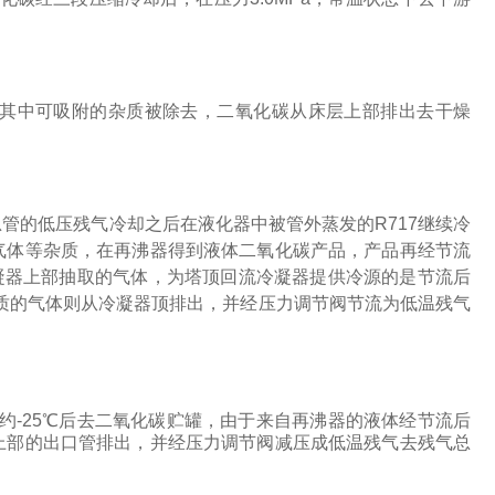
其中可吸附的杂质被除去，二氧化碳从床层上部排出去干燥
总管的低压残气冷却之后在液化器中被管外蒸发的
R717
继续冷
气体等杂质，在再沸器得到液体二氧化碳产品，产品再经节流
凝器上部抽取的气体，为塔顶回流冷凝器提供冷源的是节流后
质的气体则从冷凝器顶排出，并经压力调节阀节流为低温残气
约
-25
℃后去二氧化碳贮罐，由于来自再沸器的液体经节流后
上部的出口管排出，并经压力调节阀减压成低温残气去残气总