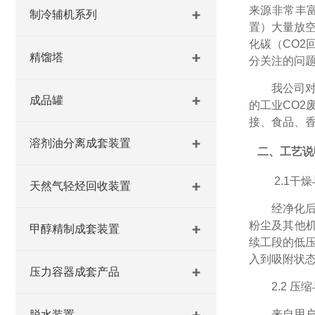
来源非常丰
制冷辅机系列
置）大量放
化碳（CO2
精馏塔
分关注的问
我公司
成品罐
的工业CO2
接、食品、香
溶剂油分离成套装置
二、工艺说
2.1
干燥
天然气轻烃回收装置
经净化
粉尘及其他
甲醇精制成套装置
续工段的低
入到吸附状
压力容器成套产品
2.2
压缩
来自用
脱水装置