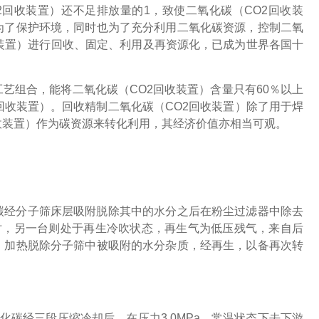
回收装置）还不足排放量的1，致使二氧化碳（CO2回收装
为了保护环境，同时也为了充分利用二氧化碳资源，控制二氧
收装置）进行回收、固定、利用及再资源化，已成为世界各国十
工艺组合，能将二氧化碳（CO2回收装置）含量只有60％以上
回收装置）。回收精制二氧化碳（CO2回收装置）除了用于焊
收装置）作为碳资源来转化利用，其经济价值亦相当可观。
碳经分子筛床层吸附脱除其中的水分之后在粉尘过滤器中除去
时，另一台则处于再生冷吹状态，再生气为低压残气，来自后
，加热脱除分子筛中被吸附的水分杂质，经再生，以备再次转
化碳经三段压缩冷却后，在压力
3.0MPa
，常温状态下去下游