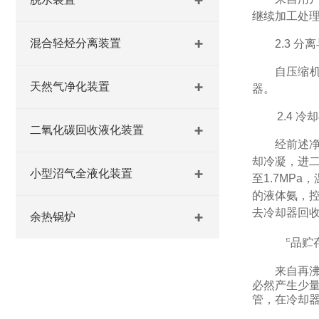
继续加工处
混合轻烃分离装置
2.3
分离
自压缩
天然气净化装置
器。
2.
4
冷却
二氧化碳回收液化装置
经前述
却冷凝，进
小型沼气全液化装置
至
1.7MPa
，
的液体氨，控
去冷却器回
余热锅炉
2.
5
产品贮
来自再
必然产生少
管，在冷却