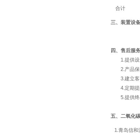
合计
三、装置设
四
、
售后服
1.
提供设
2.
产品保
3.
建立客
4.
定期提
5.
提供终
五、
二氧化
1.
青岛信和