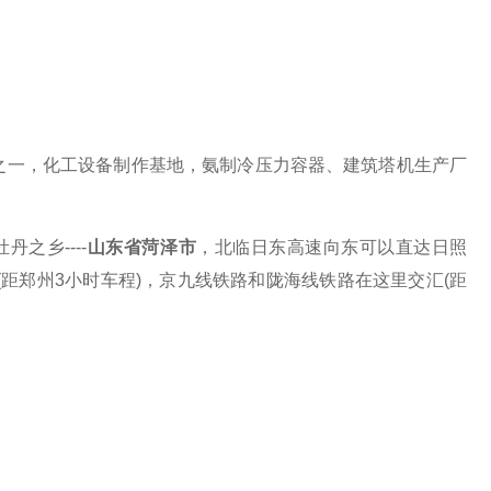
之一，化工设备制作基地，氨制冷压力容器、建筑塔机生产厂
牡丹之乡
----
山东省菏泽市
，北临日东高速向东可以直达日照
(距郑州3小时车程)，京九线铁路和陇海线铁路在这里交汇(距