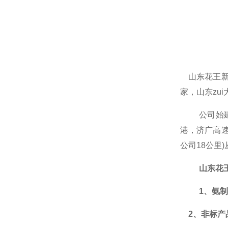
山东花王
家，山东zu
公司
始
港，济广高
公司18公里
山东花
1、氨
2、非标产