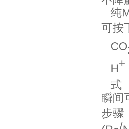
纯
可按
CO
+
H
式
瞬间
步骤
/