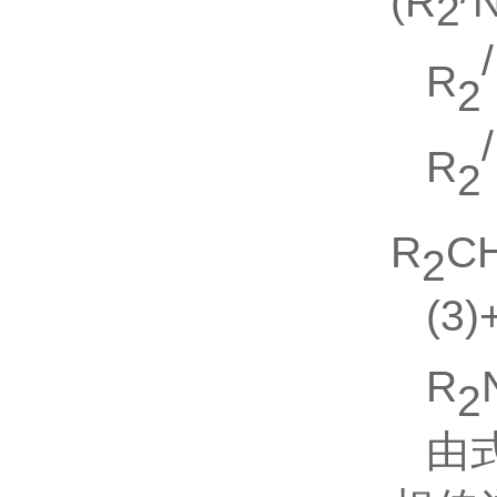
(R
2
/
R
2
/
R
2
R
C
2
(3)
R
2
由